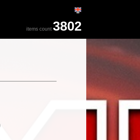
3802
items count
)