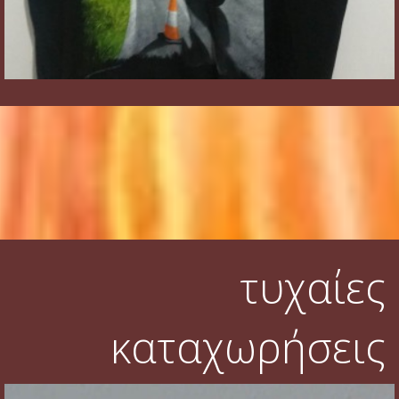
τυχαίες
καταχωρήσεις