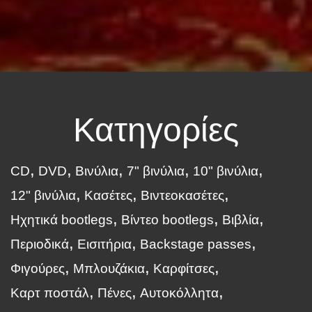
Κατηγορίες
CD
DVD
Βινύλια
7" βινύλια
10" βινύλια
12" βινύλια
Κασέτες
Βιντεοκασέτες
Ηχητικά bootlegs
Βίντεο bootlegs
Βιβλία
Περιοδικά
Εισιτήρια
Backstage passes
Φιγούρες
Μπλουζάκια
Καρφίτσες
Καρτ ποστάλ
Πένες
Αυτοκόλλητα