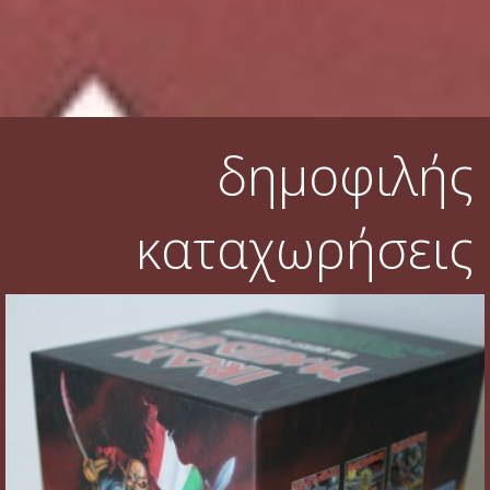
Φυλλάδια
Σουβέρ
Ημερολόγια
δημοφιλής
Box sets
Διάφορα
καταχωρήσεις
West Ham United
UMD
Blu-ray
DVD-Audio