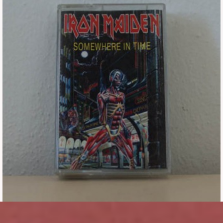
Εισιτήρια
Backstage passes
Φιγούρες
Μπλουζάκια
Καρφίτσες
Καρτ ποστάλ
Πένες
Αυτοκόλλητα
Τηλεκάρτες
Αφίσες