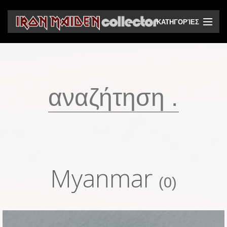
ΚΑΤΗΓΟΡΊΕΣ
CD
DVD
Βινύλια
Κασέτες
Βιντεοκασέτες
Ηχητικά bootlegs
Myanmar
Βίντεο bootlegs
(0)
Βιβλία
Περιοδικά