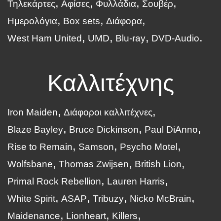
Τηλεκάρτες
Αφίσες
Φυλλάδια
Σουβέρ
Ημερολόγια
Box sets
Διάφορα
West Ham United
UMD
Blu-ray
DVD-Audio
Καλλιτέχνης
Iron Maiden
Διάφοροι καλλιτέχνες
Blaze Bayley
Bruce Dickinson
Paul DiAnno
Rise to Remain
Samson
Psycho Motel
Wolfsbane
Thomas Zwijsen
British Lion
Primal Rock Rebellion
Lauren Harris
White Spirit
ASAP
Tribuzy
Nicko McBrain
Maidenance
Lionheart
Killers