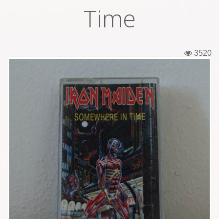
Time
Εισιτήρια
Backstage passes
3520
Φιγούρες
Μπλουζάκια
Καρφίτσες
Καρτ ποστάλ
Πένες
Αυτοκόλλητα
Τηλεκάρτες
Αφίσες