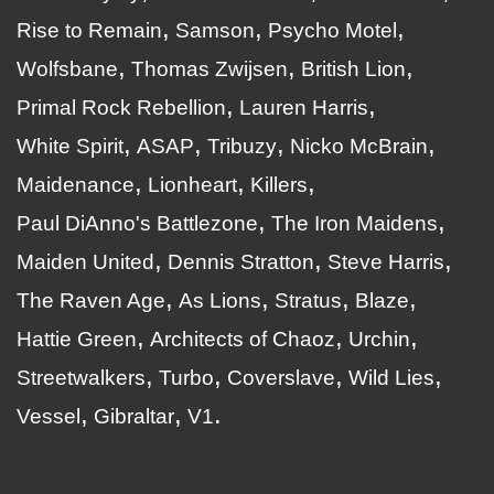
Rise to Remain
Samson
Psycho Motel
Wolfsbane
Thomas Zwijsen
British Lion
Primal Rock Rebellion
Lauren Harris
White Spirit
ASAP
Tribuzy
Nicko McBrain
Maidenance
Lionheart
Killers
Paul DiAnno's Battlezone
The Iron Maidens
Maiden United
Dennis Stratton
Steve Harris
The Raven Age
As Lions
Stratus
Blaze
Hattie Green
Architects of Chaoz
Urchin
Streetwalkers
Turbo
Coverslave
Wild Lies
Vessel
Gibraltar
V1