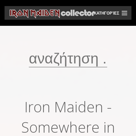
ΚΑΤΗΓΟΡΊΕΣ
CD
DVD
Βινύλια
Κασέτες
Βιντεοκασέτες
Ηχητικά bootlegs
Iron Maiden -
Βίντεο bootlegs
Βιβλία
Somewhere in
Περιοδικά