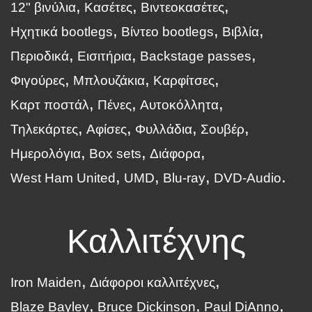
12" βινύλια
Κασέτες
Βιντεοκασέτες
Ηχητικά bootlegs
Βίντεο bootlegs
Βιβλία
Περιοδικά
Εισιτήρια
Backstage passes
Φιγούρες
Μπλουζάκια
Καρφίτσες
Καρτ ποστάλ
Πένες
Αυτοκόλλητα
Τηλεκάρτες
Αφίσες
Φυλλάδια
Σουβέρ
Ημερολόγια
Box sets
Διάφορα
West Ham United
UMD
Blu-ray
DVD-Audio
Καλλιτέχνης
Iron Maiden
Διάφοροι καλλιτέχνες
Blaze Bayley
Bruce Dickinson
Paul DiAnno