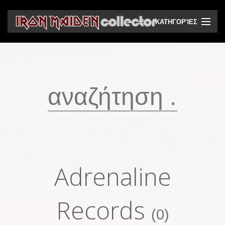
ΚΑΤΗΓΟΡΊΕΣ
CD
DVD
Βινύλια
Κασέτες
Βιντεοκασέτες
Ηχητικά bootlegs
Adrenaline
Βίντεο bootlegs
Βιβλία
Records
(0)
Περιοδικά