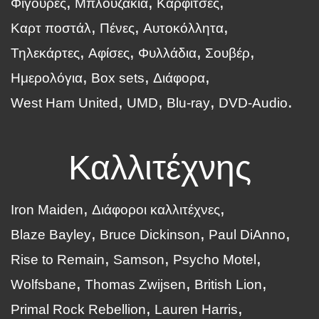
Φιγούρες
Μπλουζάκια
Καρφίτσες
Καρτ ποστάλ
Πένες
Αυτοκόλλητα
Τηλεκάρτες
Αφίσες
Φυλλάδια
Σουβέρ
Ημερολόγια
Box sets
Διάφορα
West Ham United
UMD
Blu-ray
DVD-Audio
Καλλιτέχνης
Iron Maiden
Διάφοροι καλλιτέχνες
Blaze Bayley
Bruce Dickinson
Paul DiAnno
Rise to Remain
Samson
Psycho Motel
Wolfsbane
Thomas Zwijsen
British Lion
Primal Rock Rebellion
Lauren Harris