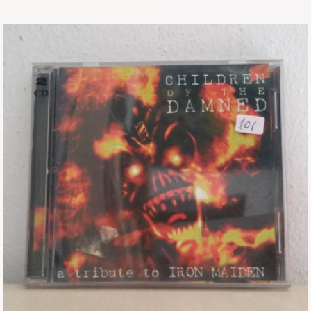
Εισιτήρια
Backstage passes
Φιγούρες
Μπλουζάκια
Καρφίτσες
Καρτ ποστάλ
Πένες
Αυτοκόλλητα
Τηλεκάρτες
Αφίσες