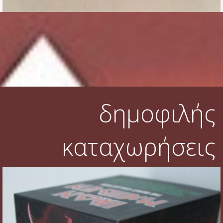
Φυλλάδια
Σουβέρ
Ημερολόγια
Box sets
Διάφορα
δημοφιλής
West Ham United
καταχωρήσεις
UMD
Blu-ray
DVD-Audio