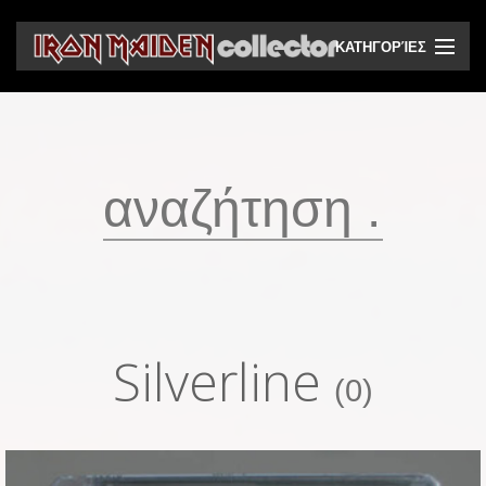
ΚΑΤΗΓΟΡΊΕΣ
CD
DVD
Βινύλια
Κασέτες
Βιντεοκασέτες
Ηχητικά bootlegs
Silverline
Βίντεο bootlegs
(0)
Βιβλία
Περιοδικά