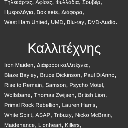
Τηλεκάρτες
Αφίσες
Φυλλάδια
Σουβέρ
Ημερολόγια
Box sets
Διάφορα
West Ham United
UMD
Blu-ray
DVD-Audio
Καλλιτέχνης
Iron Maiden
Διάφοροι καλλιτέχνες
Blaze Bayley
Bruce Dickinson
Paul DiAnno
Rise to Remain
Samson
Psycho Motel
Wolfsbane
Thomas Zwijsen
British Lion
Primal Rock Rebellion
Lauren Harris
White Spirit
ASAP
Tribuzy
Nicko McBrain
Maidenance
Lionheart
Killers