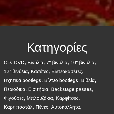
Κατηγορίες
CD
DVD
Βινύλια
7" βινύλια
10" βινύλια
12" βινύλια
Κασέτες
Βιντεοκασέτες
Ηχητικά bootlegs
Βίντεο bootlegs
Βιβλία
Περιοδικά
Εισιτήρια
Backstage passes
Φιγούρες
Μπλουζάκια
Καρφίτσες
Καρτ ποστάλ
Πένες
Αυτοκόλλητα