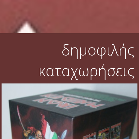
Φυλλάδια
Σουβέρ
Ημερολόγια
δημοφιλής
Box sets
Διάφορα
καταχωρήσεις
West Ham United
UMD
Blu-ray
DVD-Audio