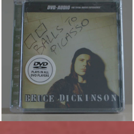
Εισιτήρια
Backstage passes
Φιγούρες
Μπλουζάκια
Καρφίτσες
Καρτ ποστάλ
Πένες
Αυτοκόλλητα
Τηλεκάρτες
Αφίσες