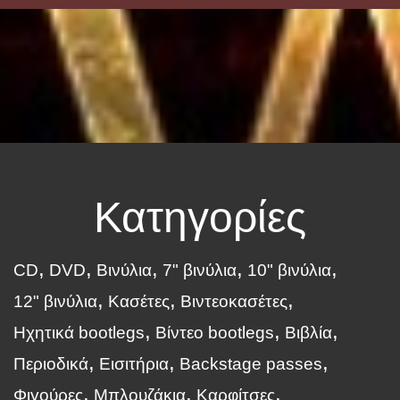
Κατηγορίες
CD
DVD
Βινύλια
7" βινύλια
10" βινύλια
12" βινύλια
Κασέτες
Βιντεοκασέτες
Ηχητικά bootlegs
Βίντεο bootlegs
Βιβλία
Περιοδικά
Εισιτήρια
Backstage passes
Φιγούρες
Μπλουζάκια
Καρφίτσες