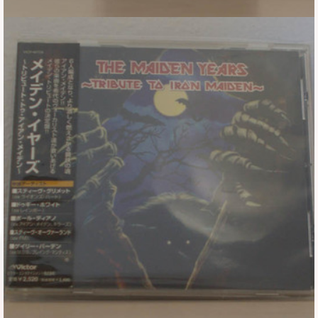
Φυλλάδια
Σουβέρ
Ημερολόγια
Box sets
Διάφορα
West Ham United
UMD
Blu-ray
DVD-Audio