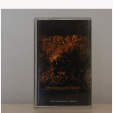
Εισιτήρια
Backstage passes
Φιγούρες
Μπλουζάκια
Καρφίτσες
Καρτ ποστάλ
Πένες
Αυτοκόλλητα
Τηλεκάρτες
Αφίσες