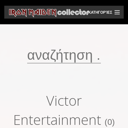
ΚΑΤΗΓΟΡΊΕΣ
CD
DVD
Βινύλια
Κασέτες
Βιντεοκασέτες
Ηχητικά bootlegs
Victor
Βίντεο bootlegs
Βιβλία
Entertainment
(0)
Περιοδικά