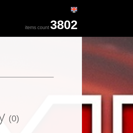
3802
items count
ry
(0)