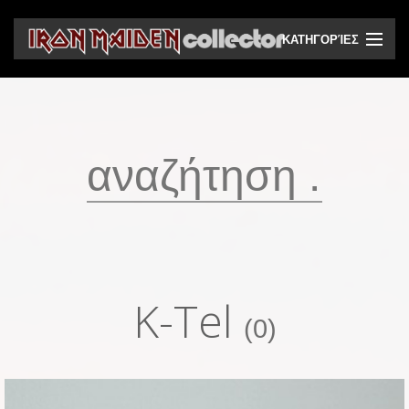
ΚΑΤΗΓΟΡΊΕΣ
CD
DVD
Βινύλια
Κασέτες
Βιντεοκασέτες
Ηχητικά bootlegs
K-Tel
Βίντεο bootlegs
(0)
Βιβλία
Περιοδικά