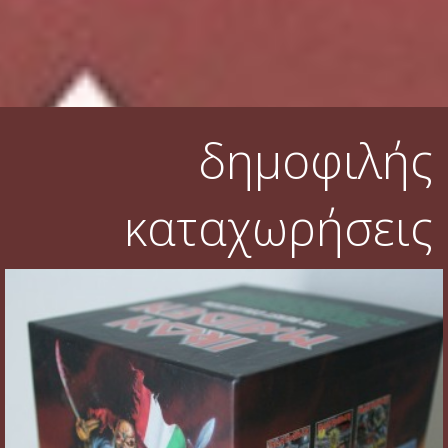
Φυλλάδια
Σουβέρ
Ημερολόγια
δημοφιλής
Box sets
Διάφορα
καταχωρήσεις
West Ham United
UMD
Blu-ray
DVD-Audio