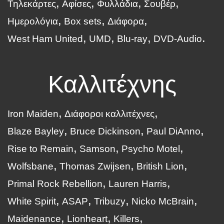
Τηλεκάρτες
Αφίσες
Φυλλάδια
Σουβέρ
Ημερολόγια
Box sets
Διάφορα
West Ham United
UMD
Blu-ray
DVD-Audio
Καλλιτέχνης
Iron Maiden
Διάφοροι καλλιτέχνες
Blaze Bayley
Bruce Dickinson
Paul DiAnno
Rise to Remain
Samson
Psycho Motel
Wolfsbane
Thomas Zwijsen
British Lion
Primal Rock Rebellion
Lauren Harris
White Spirit
ASAP
Tribuzy
Nicko McBrain
Maidenance
Lionheart
Killers