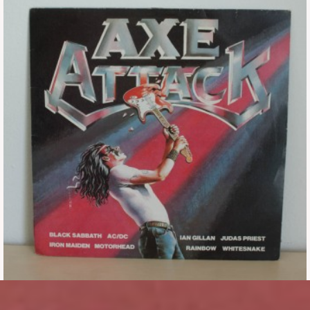
Εισιτήρια
Backstage passes
Φιγούρες
Μπλουζάκια
Καρφίτσες
Καρτ ποστάλ
Πένες
Αυτοκόλλητα
Τηλεκάρτες
Αφίσες