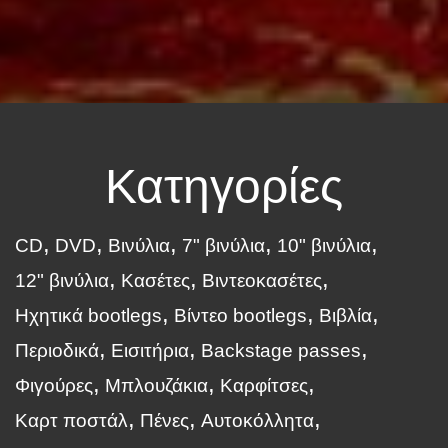
Κατηγορίες
CD
DVD
Βινύλια
7" βινύλια
10" βινύλια
12" βινύλια
Κασέτες
Βιντεοκασέτες
Ηχητικά bootlegs
Βίντεο bootlegs
Βιβλία
Περιοδικά
Εισιτήρια
Backstage passes
Φιγούρες
Μπλουζάκια
Καρφίτσες
Καρτ ποστάλ
Πένες
Αυτοκόλλητα