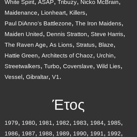
White Spirit
ASAP
Tribuzy
Nicko McBrain
Maidenance
Lionheart
Killers
Paul DiAnno's Battlezone
The Iron Maidens
Maiden United
Dennis Stratton
Steve Harris
The Raven Age
As Lions
Stratus
Blaze
Hattie Green
Architects of Chaoz
Urchin
Streetwalkers
Turbo
Coverslave
Wild Lies
Vessel
Gibraltar
V1
Έτος
1979
1980
1981
1982
1983
1984
1985
1986
1987
1988
1989
1990
1991
1992