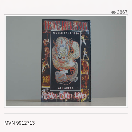
Εισιτήρια
3867
Backstage passes
Φιγούρες
Μπλουζάκια
Καρφίτσες
Καρτ ποστάλ
Πένες
Αυτοκόλλητα
Τηλεκάρτες
MVN 9912713
Αφίσες