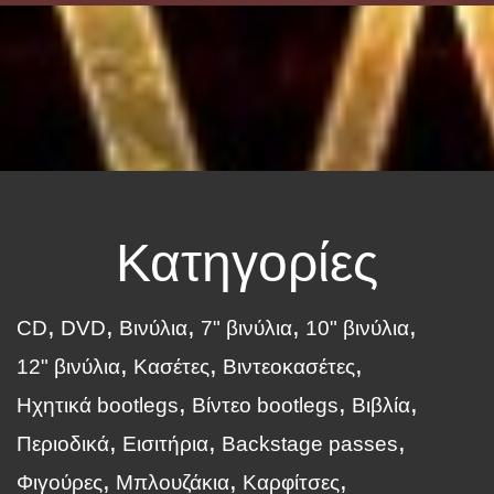
Κατηγορίες
CD
DVD
Βινύλια
7" βινύλια
10" βινύλια
12" βινύλια
Κασέτες
Βιντεοκασέτες
Ηχητικά bootlegs
Βίντεο bootlegs
Βιβλία
Περιοδικά
Εισιτήρια
Backstage passes
Φιγούρες
Μπλουζάκια
Καρφίτσες