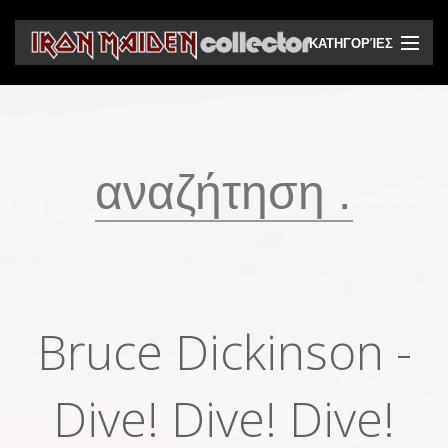
ΚΑΤΗΓΟΡΊΕΣ
CD
DVD
Βινύλια
Κασέτες
Βιντεοκασέτες
Ηχητικά bootlegs
Bruce Dickinson -
Βίντεο bootlegs
Βιβλία
Dive! Dive! Dive!
Περιοδικά