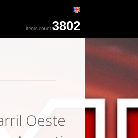
3802
items count
rril Oeste