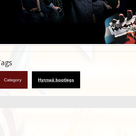
Tags
Category
Ηχητικά bootlegs