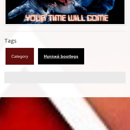
Φυλλάδια
Σουβέρ
Ημερολόγια
Tags
Box sets
Category
Ηχητικά bootlegs
Διάφορα
West Ham United
UMD
Blu-ray
DVD-Audio