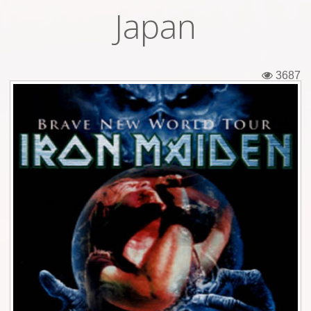
Japan
Εισιτήρια
Backstage passes
3687
Φιγούρες
Μπλουζάκια
Καρφίτσες
Καρτ ποστάλ
Πένες
Αυτοκόλλητα
Τηλεκάρτες
Αφίσες