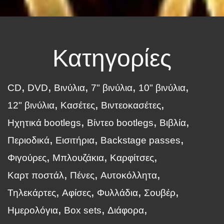
Κατηγορίες
CD
DVD
Βινύλια
7" βινύλια
10" βινύλια
12" βινύλια
Κασέτες
Βιντεοκασέτες
Ηχητικά bootlegs
Βίντεο bootlegs
Βιβλία
Περιοδικά
Εισιτήρια
Backstage passes
Φιγούρες
Μπλουζάκια
Καρφίτσες
Καρτ ποστάλ
Πένες
Αυτοκόλλητα
Τηλεκάρτες
Αφίσες
Φυλλάδια
Σουβέρ
Ημερολόγια
Box sets
Διάφορα