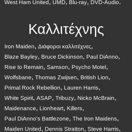
West Ham United
UMD
Blu-ray
DVD-Audio
Καλλιτέχνης
Iron Maiden
Διάφοροι καλλιτέχνες
Blaze Bayley
Bruce Dickinson
Paul DiAnno
Rise to Remain
Samson
Psycho Motel
Wolfsbane
Thomas Zwijsen
British Lion
Primal Rock Rebellion
Lauren Harris
White Spirit
ASAP
Tribuzy
Nicko McBrain
Maidenance
Lionheart
Killers
Paul DiAnno's Battlezone
The Iron Maidens
Maiden United
Dennis Stratton
Steve Harris