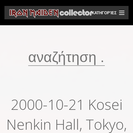
ΚΑΤΗΓΟΡΊΕΣ
CD
DVD
Βινύλια
Κασέτες
Βιντεοκασέτες
Ηχητικά bootlegs
2000-10-21 Kosei
Βίντεο bootlegs
Nenkin Hall, Tokyo,
Βιβλία
Περιοδικά