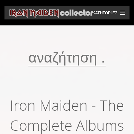
ΚΑΤΗΓΟΡΊΕΣ
CD
DVD
Βινύλια
Κασέτες
Βιντεοκασέτες
Ηχητικά bootlegs
Iron Maiden - The
Βίντεο bootlegs
Βιβλία
Complete Albums
Περιοδικά