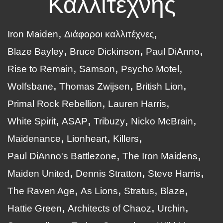
Καλλιτέχνης
Iron Maiden
Διάφοροι καλλιτέχνες
Blaze Bayley
Bruce Dickinson
Paul DiAnno
Rise to Remain
Samson
Psycho Motel
Wolfsbane
Thomas Zwijsen
British Lion
Primal Rock Rebellion
Lauren Harris
White Spirit
ASAP
Tribuzy
Nicko McBrain
Maidenance
Lionheart
Killers
Paul DiAnno's Battlezone
The Iron Maidens
Maiden United
Dennis Stratton
Steve Harris
The Raven Age
As Lions
Stratus
Blaze
Hattie Green
Architects of Chaoz
Urchin