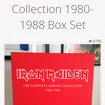
Collection 1980-
Εισιτήρια
Backstage passes
1988 Box Set
Φιγούρες
Μπλουζάκια
6796
Καρφίτσες
Καρτ ποστάλ
Πένες
Αυτοκόλλητα
Τηλεκάρτες
Αφίσες