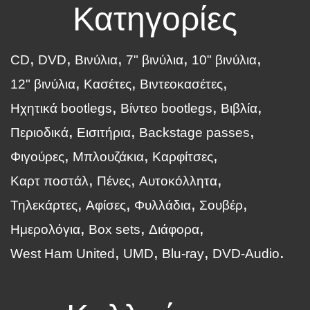
Κατηγορίες
CD
DVD
Βινύλια
7" βινύλια
10" βινύλια
12" βινύλια
Κασέτες
Βιντεοκασέτες
Ηχητικά bootlegs
Βίντεο bootlegs
Βιβλία
Περιοδικά
Εισιτήρια
Backstage passes
Φιγούρες
Μπλουζάκια
Καρφίτσες
Καρτ ποστάλ
Πένες
Αυτοκόλλητα
Τηλεκάρτες
Αφίσες
Φυλλάδια
Σουβέρ
Ημερολόγια
Box sets
Διάφορα
West Ham United
UMD
Blu-ray
DVD-Audio