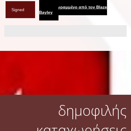
Υπογεγραμμένο από τον Blaze
Signed
Bayley
δημοφιλής
καταχωρήσεις