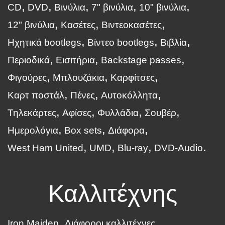
CD
DVD
Βινύλια
7" βινύλια
10" βινύλια
12" βινύλια
Κασέτες
Βιντεοκασέτες
Ηχητικά bootlegs
Βίντεο bootlegs
Βιβλία
Περιοδικά
Εισιτήρια
Backstage passes
Φιγούρες
Μπλουζάκια
Καρφίτσες
Καρτ ποστάλ
Πένες
Αυτοκόλλητα
Τηλεκάρτες
Αφίσες
Φυλλάδια
Σουβέρ
Ημερολόγια
Box sets
Διάφορα
West Ham United
UMD
Blu-ray
DVD-Audio
Καλλιτέχνης
Iron Maiden
Διάφοροι καλλιτέχνες