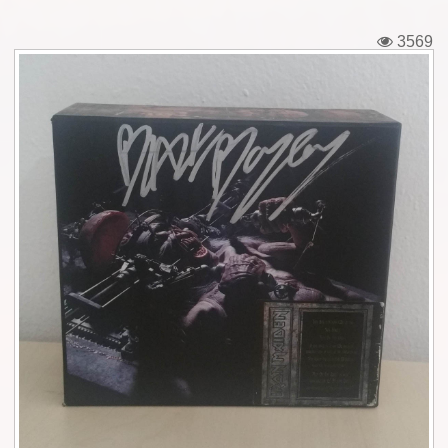
Εισιτήρια
3569
Backstage passes
Φιγούρες
Μπλουζάκια
Καρφίτσες
Καρτ ποστάλ
Πένες
Αυτοκόλλητα
Τηλεκάρτες
Αφίσες