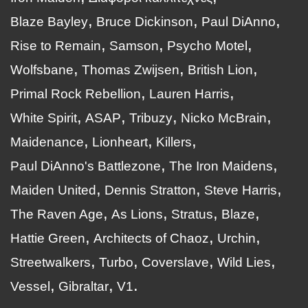
Blaze Bayley
Bruce Dickinson
Paul DiAnno
Rise to Remain
Samson
Psycho Motel
Wolfsbane
Thomas Zwijsen
British Lion
Primal Rock Rebellion
Lauren Harris
White Spirit
ASAP
Tribuzy
Nicko McBrain
Maidenance
Lionheart
Killers
Paul DiAnno's Battlezone
The Iron Maidens
Maiden United
Dennis Stratton
Steve Harris
The Raven Age
As Lions
Stratus
Blaze
Hattie Green
Architects of Chaoz
Urchin
Streetwalkers
Turbo
Coverslave
Wild Lies
Vessel
Gibraltar
V1