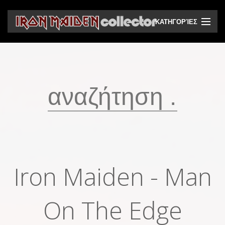
ΚΑΤΗΓΟΡΊΕΣ
CD
DVD
Βινύλια
Κασέτες
Βιντεοκασέτες
Ηχητικά bootlegs
Iron Maiden ‎- Man
Βίντεο bootlegs
Βιβλία
On The Edge
Περιοδικά