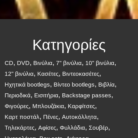
Κατηγορίες
CD
DVD
Βινύλια
7" βινύλια
10" βινύλια
12" βινύλια
Κασέτες
Βιντεοκασέτες
Ηχητικά bootlegs
Βίντεο bootlegs
Βιβλία
Περιοδικά
Εισιτήρια
Backstage passes
Φιγούρες
Μπλουζάκια
Καρφίτσες
Καρτ ποστάλ
Πένες
Αυτοκόλλητα
Τηλεκάρτες
Αφίσες
Φυλλάδια
Σουβέρ