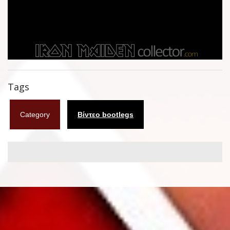
Φυλλάδια
Σουβέρ
Ημερολόγια
Box sets
Tags
Διάφορα
Category
Βίντεο bootlegs
West Ham United
UMD
Blu-ray
DVD-Audio