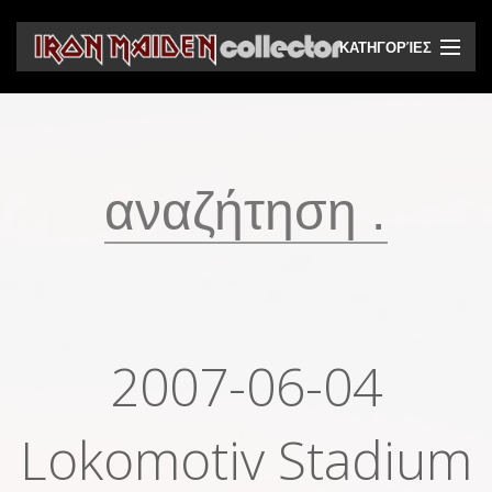
ΚΑΤΗΓΟΡΊΕΣ
CD
DVD
Βινύλια
Κασέτες
Βιντεοκασέτες
Ηχητικά bootlegs
2007-06-04
Βίντεο bootlegs
Lokomotiv Stadium
Βιβλία
Περιοδικά