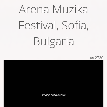
Arena Muzika
Εισιτήρια
Backstage passes
Festival, Sofia,
Φιγούρες
Bulgaria
Μπλουζάκια
Καρφίτσες
2730
Καρτ ποστάλ
Πένες
Αυτοκόλλητα
Τηλεκάρτες
Αφίσες