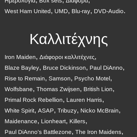
Ημερολόγια
Box sets
Διάφορα
West Ham United
UMD
Blu-ray
DVD-Audio
Καλλιτέχνης
Iron Maiden
Διάφοροι καλλιτέχνες
Blaze Bayley
Bruce Dickinson
Paul DiAnno
Rise to Remain
Samson
Psycho Motel
Wolfsbane
Thomas Zwijsen
British Lion
Primal Rock Rebellion
Lauren Harris
White Spirit
ASAP
Tribuzy
Nicko McBrain
Maidenance
Lionheart
Killers
Paul DiAnno's Battlezone
The Iron Maidens