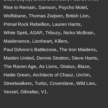
Rise to Remain
Samson
Psycho Motel
Wolfsbane
Thomas Zwijsen
British Lion
Primal Rock Rebellion
Lauren Harris
White Spirit
ASAP
Tribuzy
Nicko McBrain
Maidenance
Lionheart
Killers
Paul DiAnno's Battlezone
The Iron Maidens
Maiden United
Dennis Stratton
Steve Harris
The Raven Age
As Lions
Stratus
Blaze
Hattie Green
Architects of Chaoz
Urchin
Streetwalkers
Turbo
Coverslave
Wild Lies
Vessel
Gibraltar
V1