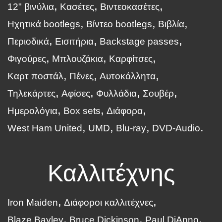
12" βινύλια
Κασέτες
Βιντεοκασέτες
Ηχητικά bootlegs
Βίντεο bootlegs
Βιβλία
Περιοδικά
Εισιτήρια
Backstage passes
Φιγούρες
Μπλουζάκια
Καρφίτσες
Καρτ ποστάλ
Πένες
Αυτοκόλλητα
Τηλεκάρτες
Αφίσες
Φυλλάδια
Σουβέρ
Ημερολόγια
Box sets
Διάφορα
West Ham United
UMD
Blu-ray
DVD-Audio
Καλλιτέχνης
Iron Maiden
Διάφοροι καλλιτέχνες
Blaze Bayley
Bruce Dickinson
Paul DiAnno