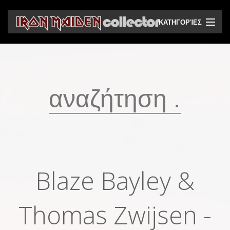
ΚΑΤΗΓΟΡΊΕΣ
CD
DVD
Βινύλια
Κασέτες
Βιντεοκασέτες
Ηχητικά bootlegs
Blaze Bayley &
Βίντεο bootlegs
Βιβλία
Thomas Zwijsen -
Περιοδικά