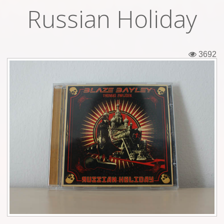
Russian Holiday
Εισιτήρια
Backstage passes
3692
Φιγούρες
Μπλουζάκια
Καρφίτσες
Καρτ ποστάλ
Πένες
Αυτοκόλλητα
Τηλεκάρτες
Αφίσες