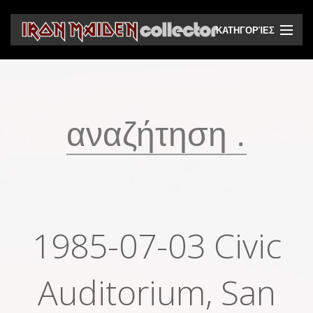
ΚΑΤΗΓΟΡΊΕΣ
CD
DVD
Βινύλια
Κασέτες
Βιντεοκασέτες
Ηχητικά bootlegs
1985-07-03 Civic
Βίντεο bootlegs
Βιβλία
Auditorium, San
Περιοδικά