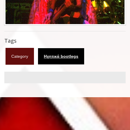
Φυλλάδια
Σουβέρ
Ημερολόγια
Tags
Box sets
Category
Ηχητικά bootlegs
Διάφορα
West Ham United
UMD
Blu-ray
DVD-Audio