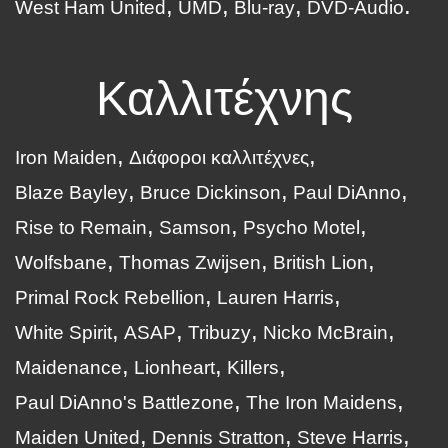
West Ham United
UMD
Blu-ray
DVD-Audio
Καλλιτέχνης
Iron Maiden
Διάφοροι καλλιτέχνες
Blaze Bayley
Bruce Dickinson
Paul DiAnno
Rise to Remain
Samson
Psycho Motel
Wolfsbane
Thomas Zwijsen
British Lion
Primal Rock Rebellion
Lauren Harris
White Spirit
ASAP
Tribuzy
Nicko McBrain
Maidenance
Lionheart
Killers
Paul DiAnno's Battlezone
The Iron Maidens
Maiden United
Dennis Stratton
Steve Harris