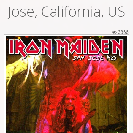
Jose, California, US
Εισιτήρια
Backstage passes
3866
Φιγούρες
Μπλουζάκια
Καρφίτσες
Καρτ ποστάλ
Πένες
Αυτοκόλλητα
Τηλεκάρτες
Αφίσες