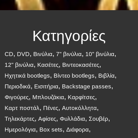
Κατηγορίες
CD
DVD
Βινύλια
7" βινύλια
10" βινύλια
12" βινύλια
Κασέτες
Βιντεοκασέτες
Ηχητικά bootlegs
Βίντεο bootlegs
Βιβλία
Περιοδικά
Εισιτήρια
Backstage passes
Φιγούρες
Μπλουζάκια
Καρφίτσες
Καρτ ποστάλ
Πένες
Αυτοκόλλητα
Τηλεκάρτες
Αφίσες
Φυλλάδια
Σουβέρ
Ημερολόγια
Box sets
Διάφορα