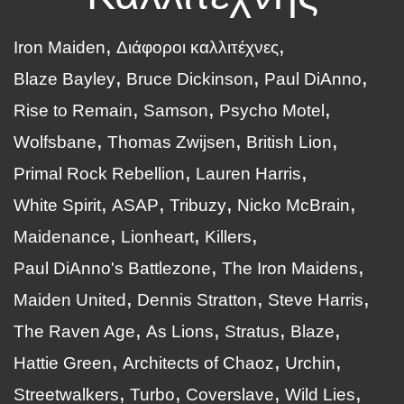
Iron Maiden
Διάφοροι καλλιτέχνες
Blaze Bayley
Bruce Dickinson
Paul DiAnno
Rise to Remain
Samson
Psycho Motel
Wolfsbane
Thomas Zwijsen
British Lion
Primal Rock Rebellion
Lauren Harris
White Spirit
ASAP
Tribuzy
Nicko McBrain
Maidenance
Lionheart
Killers
Paul DiAnno's Battlezone
The Iron Maidens
Maiden United
Dennis Stratton
Steve Harris
The Raven Age
As Lions
Stratus
Blaze
Hattie Green
Architects of Chaoz
Urchin
Streetwalkers
Turbo
Coverslave
Wild Lies