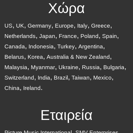
Χώρα
US
UK
Germany
Europe
Italy
Greece
Netherlands
Japan
France
Poland
Spain
Canada
Indonesia
Turkey
Argentina
Belarus
Korea
Australia & New Zealand
Malaysia
Myanmar
Ukraine
Russia
Bulgaria
Switzerland
India
Brazil
Taiwan
Mexico
China
Ireland
Εταιρεία
Picture Music International
SMV Enterprises