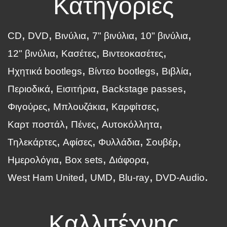
Κατηγορίες
CD
DVD
Βινύλια
7" βινύλια
10" βινύλια
12" βινύλια
Κασέτες
Βιντεοκασέτες
Ηχητικά bootlegs
Βίντεο bootlegs
Βιβλία
Περιοδικά
Εισιτήρια
Backstage passes
Φιγούρες
Μπλουζάκια
Καρφίτσες
Καρτ ποστάλ
Πένες
Αυτοκόλλητα
Τηλεκάρτες
Αφίσες
Φυλλάδια
Σουβέρ
Ημερολόγια
Box sets
Διάφορα
West Ham United
UMD
Blu-ray
DVD-Audio
Καλλιτέχνης