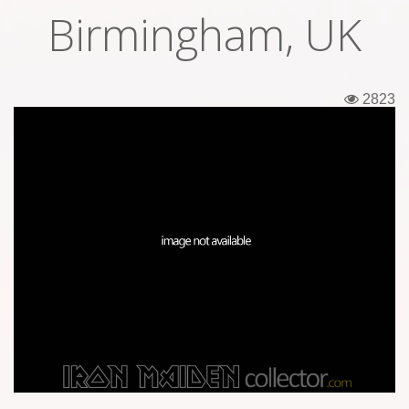
Birmingham, UK
Εισιτήρια
Backstage passes
2823
Φιγούρες
Μπλουζάκια
Καρφίτσες
Καρτ ποστάλ
Πένες
Αυτοκόλλητα
Τηλεκάρτες
Αφίσες