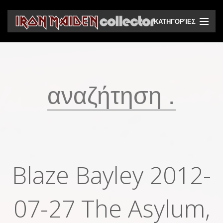
ΚΑΤΗΓΟΡΊΕΣ
CD
DVD
Βινύλια
Κασέτες
Βιντεοκασέτες
Ηχητικά bootlegs
Blaze Bayley 2012-
Βίντεο bootlegs
07-27 The Asylum,
Βιβλία
Περιοδικά