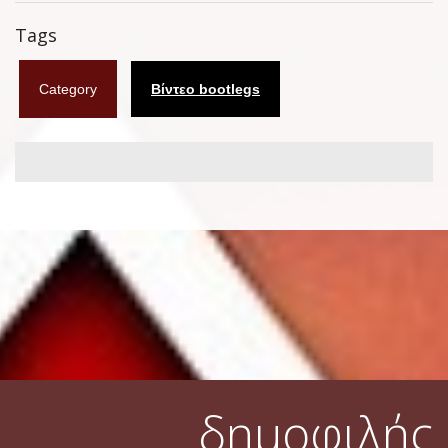
Φυλλάδια
Tags
Σουβέρ
Category
Βίντεο bootlegs
Ημερολόγια
Box sets
Διάφορα
West Ham United
UMD
Blu-ray
DVD-Audio
δημοφιλής