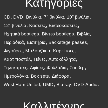
Κατηγορίες
CD
DVD
Βινύλια
7" βινύλια
10" βινύλια
12" βινύλια
Κασέτες
Βιντεοκασέτες
Ηχητικά bootlegs
Βίντεο bootlegs
Βιβλία
Περιοδικά
Εισιτήρια
Backstage passes
Φιγούρες
Μπλουζάκια
Καρφίτσες
Καρτ ποστάλ
Πένες
Αυτοκόλλητα
Τηλεκάρτες
Αφίσες
Φυλλάδια
Σουβέρ
Ημερολόγια
Box sets
Διάφορα
West Ham United
UMD
Blu-ray
DVD-Audio
Καλλιτέχνης