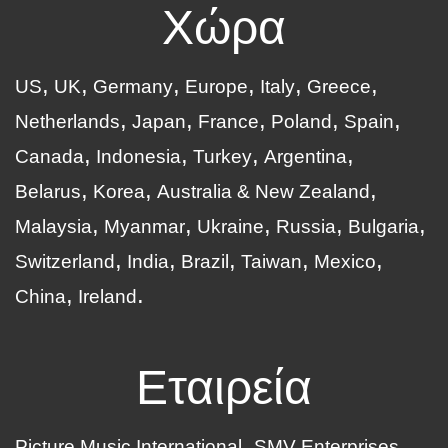
Χώρα
US
UK
Germany
Europe
Italy
Greece
Netherlands
Japan
France
Poland
Spain
Canada
Indonesia
Turkey
Argentina
Belarus
Korea
Australia & New Zealand
Malaysia
Myanmar
Ukraine
Russia
Bulgaria
Switzerland
India
Brazil
Taiwan
Mexico
China
Ireland
Εταιρεία
Picture Music International
SMV Enterprises