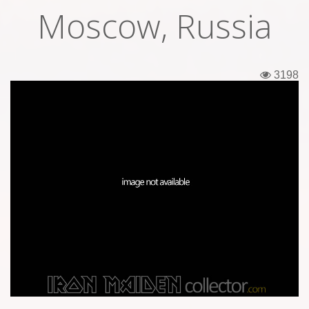
Moscow, Russia
Εισιτήρια
Backstage passes
3198
Φιγούρες
Μπλουζάκια
Καρφίτσες
Καρτ ποστάλ
Πένες
Αυτοκόλλητα
Τηλεκάρτες
Αφίσες