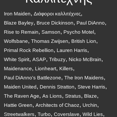
Iron Maiden
Διάφοροι καλλιτέχνες
Blaze Bayley
Bruce Dickinson
Paul DiAnno
Rise to Remain
Samson
Psycho Motel
Wolfsbane
Thomas Zwijsen
British Lion
Primal Rock Rebellion
Lauren Harris
White Spirit
ASAP
Tribuzy
Nicko McBrain
Maidenance
Lionheart
Killers
Paul DiAnno's Battlezone
The Iron Maidens
Maiden United
Dennis Stratton
Steve Harris
The Raven Age
As Lions
Stratus
Blaze
Hattie Green
Architects of Chaoz
Urchin
Streetwalkers
Turbo
Coverslave
Wild Lies