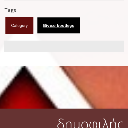
Φυλλάδια
Tags
Σουβέρ
Category
Βίντεο bootlegs
Ημερολόγια
Box sets
Διάφορα
West Ham United
UMD
Blu-ray
DVD-Audio
δημοφιλής