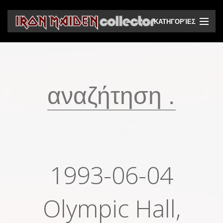
ΚΑΤΗΓΟΡΊΕΣ
CD
DVD
Βινύλια
Κασέτες
Βιντεοκασέτες
Ηχητικά bootlegs
1993-06-04
Βίντεο bootlegs
Βιβλία
Olympic Hall,
Περιοδικά