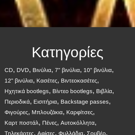
Κατηγορίες
CD
DVD
Βινύλια
7" βινύλια
10" βινύλια
12" βινύλια
Κασέτες
Βιντεοκασέτες
Ηχητικά bootlegs
Βίντεο bootlegs
Βιβλία
Περιοδικά
Εισιτήρια
Backstage passes
Φιγούρες
Μπλουζάκια
Καρφίτσες
Καρτ ποστάλ
Πένες
Αυτοκόλλητα
Τηλεκάρτες
Αφίσες
Φυλλάδια
Σουβέρ