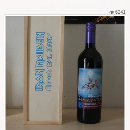
Εισιτήρια
6241
Backstage passes
Φιγούρες
Μπλουζάκια
Καρφίτσες
Καρτ ποστάλ
Πένες
Αυτοκόλλητα
Τηλεκάρτες
Αφίσες