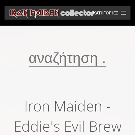
ΚΑΤΗΓΟΡΊΕΣ
CD
DVD
Βινύλια
Κασέτες
Βιντεοκασέτες
Ηχητικά bootlegs
Iron Maiden -
Βίντεο bootlegs
Βιβλία
Eddie's Evil Brew
Περιοδικά