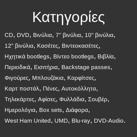
Κατηγορίες
CD
DVD
Βινύλια
7" βινύλια
10" βινύλια
12" βινύλια
Κασέτες
Βιντεοκασέτες
Ηχητικά bootlegs
Βίντεο bootlegs
Βιβλία
Περιοδικά
Εισιτήρια
Backstage passes
Φιγούρες
Μπλουζάκια
Καρφίτσες
Καρτ ποστάλ
Πένες
Αυτοκόλλητα
Τηλεκάρτες
Αφίσες
Φυλλάδια
Σουβέρ
Ημερολόγια
Box sets
Διάφορα
West Ham United
UMD
Blu-ray
DVD-Audio