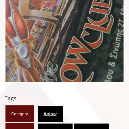
Φυλλάδια
Σουβέρ
Ημερολόγια
Box sets
Διάφορα
West Ham United
UMD
Blu-ray
Tags
DVD-Audio
Category
Αφίσες