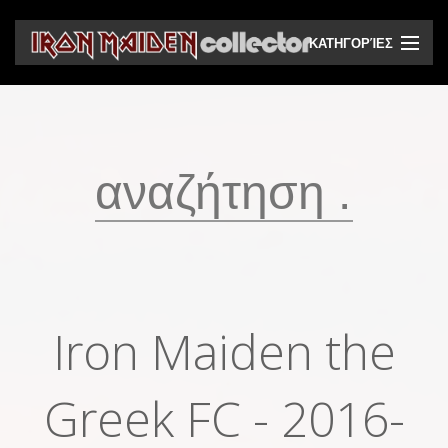
ΚΑΤΗΓΟΡΊΕΣ
CD
DVD
Βινύλια
Κασέτες
Βιντεοκασέτες
Ηχητικά bootlegs
Iron Maiden the
Βίντεο bootlegs
Βιβλία
Greek FC - 2016-
Περιοδικά