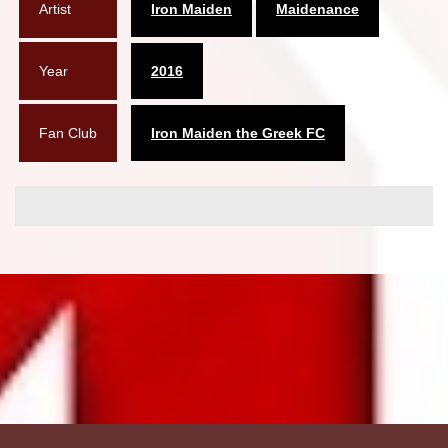
Artist
Iron Maiden
Maidenance
Year
2016
Fan Club
Iron Maiden the Greek FC