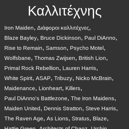
Καλλιτέχνης
Iron Maiden
Διάφοροι καλλιτέχνες
Blaze Bayley
Bruce Dickinson
Paul DiAnno
Rise to Remain
Samson
Psycho Motel
Wolfsbane
Thomas Zwijsen
British Lion
Primal Rock Rebellion
Lauren Harris
White Spirit
ASAP
Tribuzy
Nicko McBrain
Maidenance
Lionheart
Killers
Paul DiAnno's Battlezone
The Iron Maidens
Maiden United
Dennis Stratton
Steve Harris
The Raven Age
As Lions
Stratus
Blaze
Hattie Green
Architects of Chaoz
Urchin