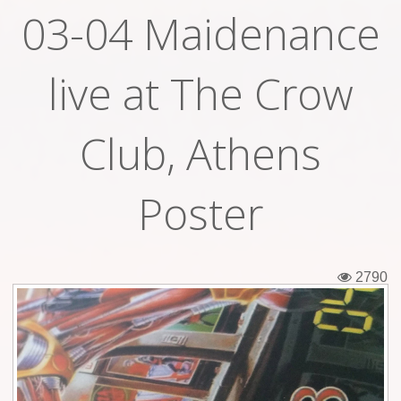
03-04 Maidenance
Εισιτήρια
Backstage passes
live at The Crow
Φιγούρες
Club, Athens
Μπλουζάκια
Καρφίτσες
Poster
Καρτ ποστάλ
Πένες
2790
Αυτοκόλλητα
Τηλεκάρτες
Αφίσες