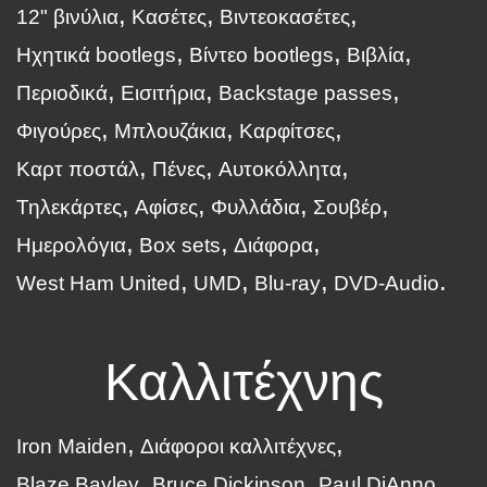
12" βινύλια
Κασέτες
Βιντεοκασέτες
Ηχητικά bootlegs
Βίντεο bootlegs
Βιβλία
Περιοδικά
Εισιτήρια
Backstage passes
Φιγούρες
Μπλουζάκια
Καρφίτσες
Καρτ ποστάλ
Πένες
Αυτοκόλλητα
Τηλεκάρτες
Αφίσες
Φυλλάδια
Σουβέρ
Ημερολόγια
Box sets
Διάφορα
West Ham United
UMD
Blu-ray
DVD-Audio
Καλλιτέχνης
Iron Maiden
Διάφοροι καλλιτέχνες
Blaze Bayley
Bruce Dickinson
Paul DiAnno