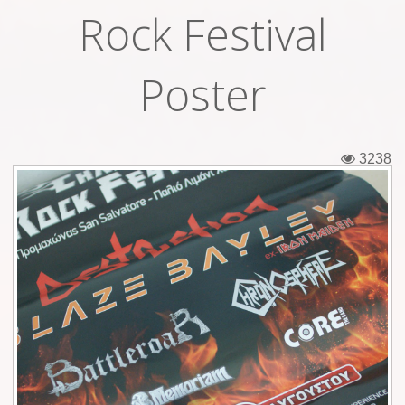
Rock Festival
Εισιτήρια
Backstage passes
Poster
Φιγούρες
Μπλουζάκια
3238
Καρφίτσες
Καρτ ποστάλ
Πένες
Αυτοκόλλητα
Τηλεκάρτες
Αφίσες