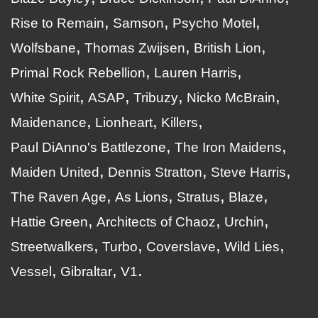
Rise to Remain
Samson
Psycho Motel
Wolfsbane
Thomas Zwijsen
British Lion
Primal Rock Rebellion
Lauren Harris
White Spirit
ASAP
Tribuzy
Nicko McBrain
Maidenance
Lionheart
Killers
Paul DiAnno's Battlezone
The Iron Maidens
Maiden United
Dennis Stratton
Steve Harris
The Raven Age
As Lions
Stratus
Blaze
Hattie Green
Architects of Chaoz
Urchin
Streetwalkers
Turbo
Coverslave
Wild Lies
Vessel
Gibraltar
V1