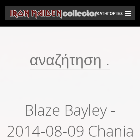
ΚΑΤΗΓΟΡΊΕΣ
CD
DVD
Βινύλια
Κασέτες
Βιντεοκασέτες
Ηχητικά bootlegs
Blaze Bayley -
Βίντεο bootlegs
2014-08-09 Chania
Βιβλία
Περιοδικά