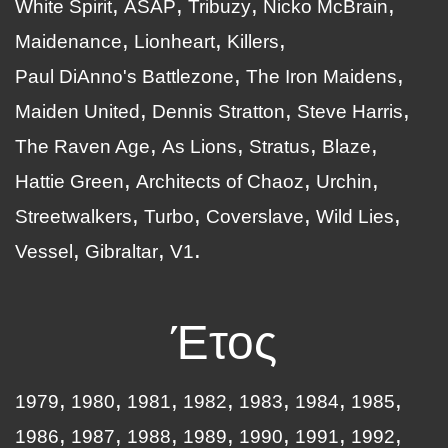
White Spirit
ASAP
Tribuzy
Nicko McBrain
Maidenance
Lionheart
Killers
Paul DiAnno's Battlezone
The Iron Maidens
Maiden United
Dennis Stratton
Steve Harris
The Raven Age
As Lions
Stratus
Blaze
Hattie Green
Architects of Chaoz
Urchin
Streetwalkers
Turbo
Coverslave
Wild Lies
Vessel
Gibraltar
V1
Έτος
1979
1980
1981
1982
1983
1984
1985
1986
1987
1988
1989
1990
1991
1992