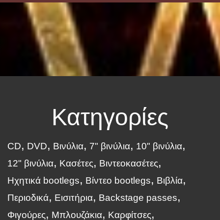
Κατηγορίες
CD
DVD
Βινύλια
7" βινύλια
10" βινύλια
12" βινύλια
Κασέτες
Βιντεοκασέτες
Ηχητικά bootlegs
Βίντεο bootlegs
Βιβλία
Περιοδικά
Εισιτήρια
Backstage passes
Φιγούρες
Μπλουζάκια
Καρφίτσες