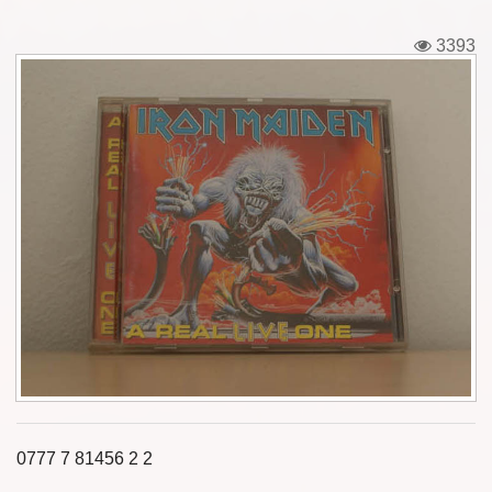
Εισιτήρια
3393
Backstage passes
Φιγούρες
Μπλουζάκια
Καρφίτσες
Καρτ ποστάλ
Πένες
Αυτοκόλλητα
Τηλεκάρτες
0777 7 81456 2 2
Αφίσες