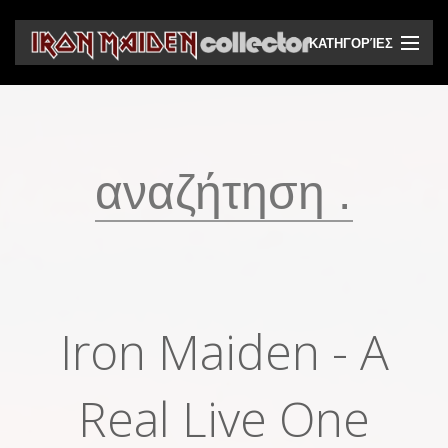
ΚΑΤΗΓΟΡΊΕΣ
CD
DVD
Βινύλια
Κασέτες
Βιντεοκασέτες
Ηχητικά bootlegs
Iron Maiden - A
Βίντεο bootlegs
Βιβλία
Real Live One
Περιοδικά