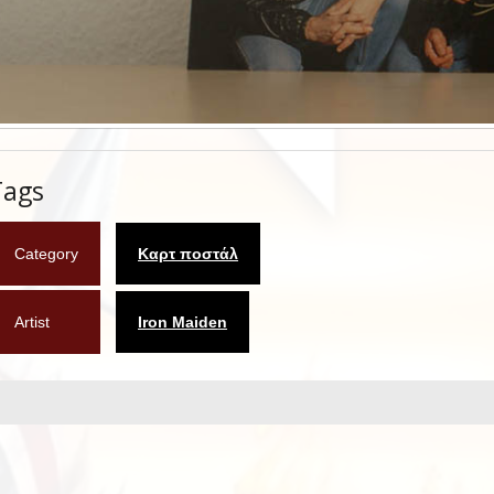
Tags
Category
Καρτ ποστάλ
Artist
Iron Maiden