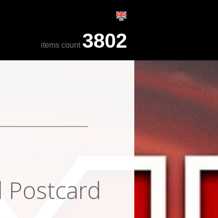
3802
items count
d Postcard