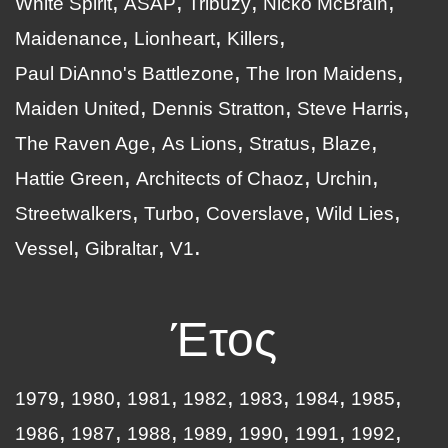
White Spirit
ASAP
Tribuzy
Nicko McBrain
Maidenance
Lionheart
Killers
Paul DiAnno's Battlezone
The Iron Maidens
Maiden United
Dennis Stratton
Steve Harris
The Raven Age
As Lions
Stratus
Blaze
Hattie Green
Architects of Chaoz
Urchin
Streetwalkers
Turbo
Coverslave
Wild Lies
Vessel
Gibraltar
V1
Έτος
1979
1980
1981
1982
1983
1984
1985
1986
1987
1988
1989
1990
1991
1992