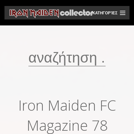
ΚΑΤΗΓΟΡΊΕΣ
CD
DVD
Βινύλια
Κασέτες
Βιντεοκασέτες
Ηχητικά bootlegs
Iron Maiden FC
Βίντεο bootlegs
Βιβλία
Magazine 78
Περιοδικά