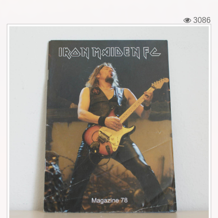
Εισιτήρια
3086
Backstage passes
Φιγούρες
Μπλουζάκια
Καρφίτσες
Καρτ ποστάλ
Πένες
Αυτοκόλλητα
Τηλεκάρτες
Αφίσες