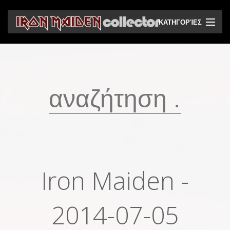
ΚΑΤΗΓΟΡΊΕΣ
CD
DVD
Βινύλια
Κασέτες
Βιντεοκασέτες
Ηχητικά bootlegs
Iron Maiden -
Βίντεο bootlegs
Βιβλία
2014-07-05
Περιοδικά