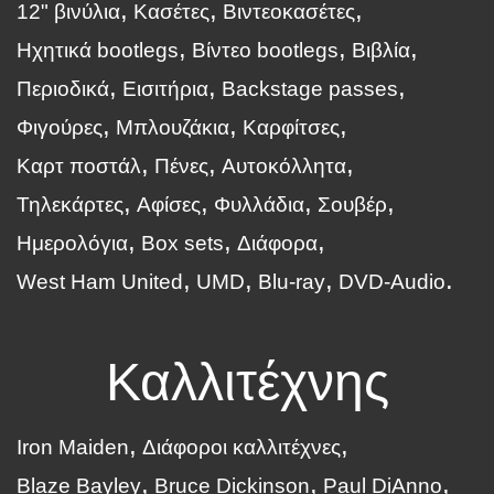
12" βινύλια
Κασέτες
Βιντεοκασέτες
Ηχητικά bootlegs
Βίντεο bootlegs
Βιβλία
Περιοδικά
Εισιτήρια
Backstage passes
Φιγούρες
Μπλουζάκια
Καρφίτσες
Καρτ ποστάλ
Πένες
Αυτοκόλλητα
Τηλεκάρτες
Αφίσες
Φυλλάδια
Σουβέρ
Ημερολόγια
Box sets
Διάφορα
West Ham United
UMD
Blu-ray
DVD-Audio
Καλλιτέχνης
Iron Maiden
Διάφοροι καλλιτέχνες
Blaze Bayley
Bruce Dickinson
Paul DiAnno