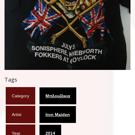
Tags
Category
Μπλουζάκια
Artist
Iron Maiden
Year
2014