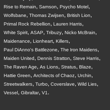
Rise to Remain
Samson
Psycho Motel
Wolfsbane
Thomas Zwijsen
British Lion
Primal Rock Rebellion
Lauren Harris
White Spirit
ASAP
Tribuzy
Nicko McBrain
Maidenance
Lionheart
Killers
Paul DiAnno's Battlezone
The Iron Maidens
Maiden United
Dennis Stratton
Steve Harris
The Raven Age
As Lions
Stratus
Blaze
Hattie Green
Architects of Chaoz
Urchin
Streetwalkers
Turbo
Coverslave
Wild Lies
Vessel
Gibraltar
V1