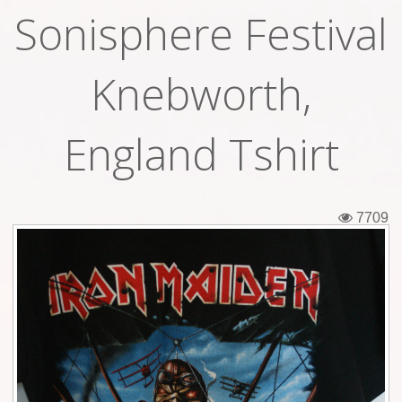
Sonisphere Festival
Εισιτήρια
Backstage passes
Knebworth,
Φιγούρες
England Tshirt
Μπλουζάκια
Καρφίτσες
7709
Καρτ ποστάλ
Πένες
Αυτοκόλλητα
Τηλεκάρτες
Αφίσες