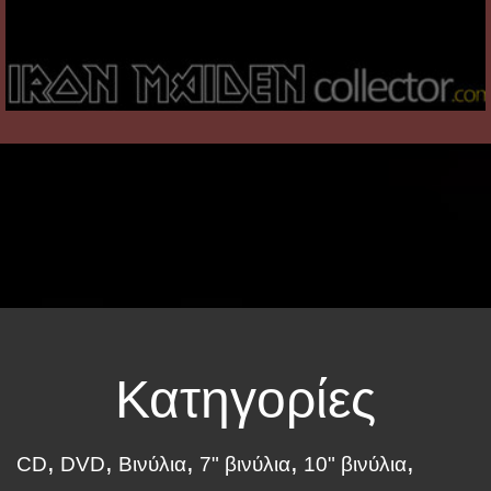
Κατηγορίες
CD
DVD
Βινύλια
7" βινύλια
10" βινύλια