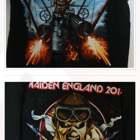
Φυλλάδια
Σουβέρ
Ημερολόγια
Box sets
Διάφορα
West Ham United
UMD
Blu-ray
DVD-Audio