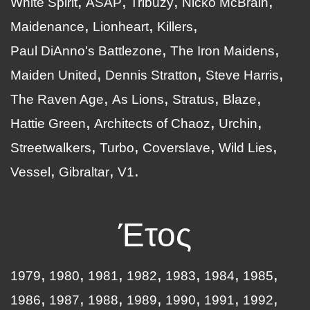
White Spirit
ASAP
Tribuzy
Nicko McBrain
Maidenance
Lionheart
Killers
Paul DiAnno's Battlezone
The Iron Maidens
Maiden United
Dennis Stratton
Steve Harris
The Raven Age
As Lions
Stratus
Blaze
Hattie Green
Architects of Chaoz
Urchin
Streetwalkers
Turbo
Coverslave
Wild Lies
Vessel
Gibraltar
V1
Έτος
1979
1980
1981
1982
1983
1984
1985
1986
1987
1988
1989
1990
1991
1992