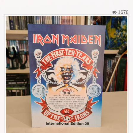
Εισιτήρια
1678
Backstage passes
Φιγούρες
Μπλουζάκια
Καρφίτσες
Καρτ ποστάλ
Πένες
Αυτοκόλλητα
Τηλεκάρτες
Αφίσες