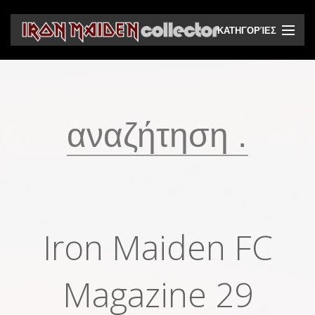
ΚΑΤΗΓΟΡΊΕΣ
CD
DVD
Βινύλια
Κασέτες
Βιντεοκασέτες
Ηχητικά bootlegs
Iron Maiden FC
Βίντεο bootlegs
Βιβλία
Magazine 29
Περιοδικά