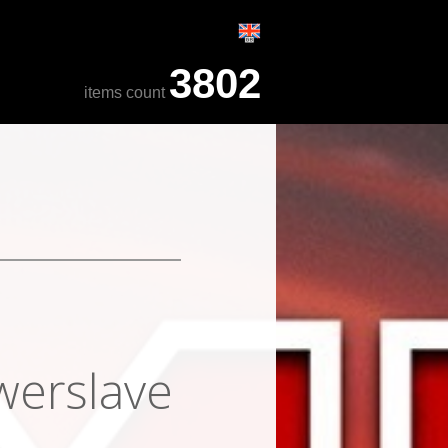
3802
items count
werslave