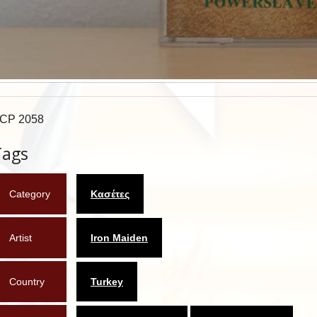
CP 2058
Tags
Category
Κασέτες
Artist
Iron Maiden
Country
Turkey