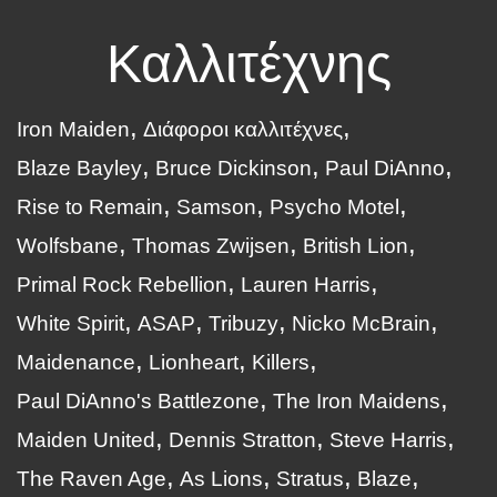
Καλλιτέχνης
Iron Maiden
Διάφοροι καλλιτέχνες
Blaze Bayley
Bruce Dickinson
Paul DiAnno
Rise to Remain
Samson
Psycho Motel
Wolfsbane
Thomas Zwijsen
British Lion
Primal Rock Rebellion
Lauren Harris
White Spirit
ASAP
Tribuzy
Nicko McBrain
Maidenance
Lionheart
Killers
Paul DiAnno's Battlezone
The Iron Maidens
Maiden United
Dennis Stratton
Steve Harris
The Raven Age
As Lions
Stratus
Blaze