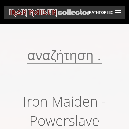
ΚΑΤΗΓΟΡΊΕΣ
CD
DVD
Βινύλια
Κασέτες
Βιντεοκασέτες
Ηχητικά bootlegs
Iron Maiden -
Βίντεο bootlegs
Βιβλία
Powerslave
Περιοδικά