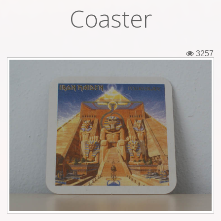
Coaster
Εισιτήρια
Backstage passes
3257
Φιγούρες
Μπλουζάκια
Καρφίτσες
Καρτ ποστάλ
Πένες
Αυτοκόλλητα
Τηλεκάρτες
Αφίσες