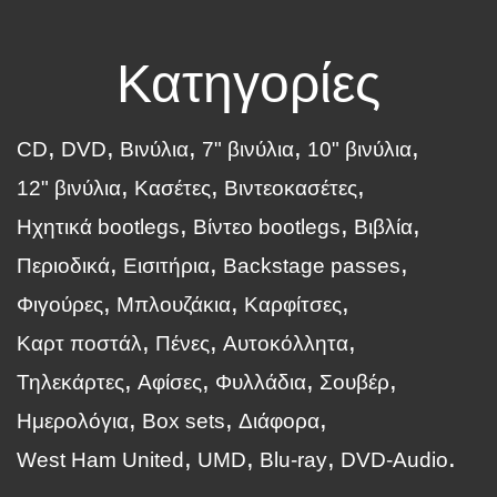
Κατηγορίες
CD
DVD
Βινύλια
7" βινύλια
10" βινύλια
12" βινύλια
Κασέτες
Βιντεοκασέτες
Ηχητικά bootlegs
Βίντεο bootlegs
Βιβλία
Περιοδικά
Εισιτήρια
Backstage passes
Φιγούρες
Μπλουζάκια
Καρφίτσες
Καρτ ποστάλ
Πένες
Αυτοκόλλητα
Τηλεκάρτες
Αφίσες
Φυλλάδια
Σουβέρ
Ημερολόγια
Box sets
Διάφορα
West Ham United
UMD
Blu-ray
DVD-Audio