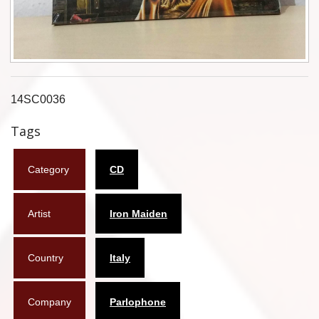
Φυλλάδια
Σουβέρ
Ημερολόγια
14SC0036
Box sets
Tags
Διάφορα
Category
CD
West Ham United
UMD
Artist
Iron Maiden
Blu-ray
Country
Italy
DVD-Audio
Company
Parlophone