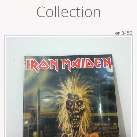
Collection
Εισιτήρια
Backstage passes
3452
Φιγούρες
Μπλουζάκια
Καρφίτσες
Καρτ ποστάλ
Πένες
Αυτοκόλλητα
Τηλεκάρτες
Αφίσες