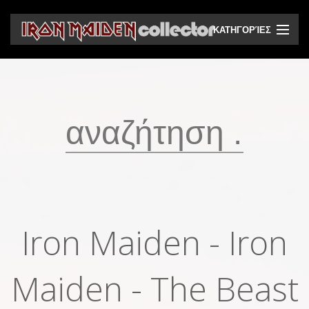
ΚΑΤΗΓΟΡΊΕΣ
CD
DVD
Βινύλια
Κασέτες
Βιντεοκασέτες
Ηχητικά bootlegs
Iron Maiden - Iron
Βίντεο bootlegs
Maiden - The Beast
Βιβλία
Περιοδικά