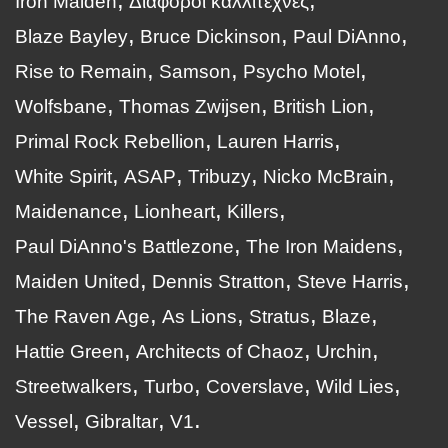
Iron Maiden
Διάφοροι καλλιτέχνες
Blaze Bayley
Bruce Dickinson
Paul DiAnno
Rise to Remain
Samson
Psycho Motel
Wolfsbane
Thomas Zwijsen
British Lion
Primal Rock Rebellion
Lauren Harris
White Spirit
ASAP
Tribuzy
Nicko McBrain
Maidenance
Lionheart
Killers
Paul DiAnno's Battlezone
The Iron Maidens
Maiden United
Dennis Stratton
Steve Harris
The Raven Age
As Lions
Stratus
Blaze
Hattie Green
Architects of Chaoz
Urchin
Streetwalkers
Turbo
Coverslave
Wild Lies
Vessel
Gibraltar
V1