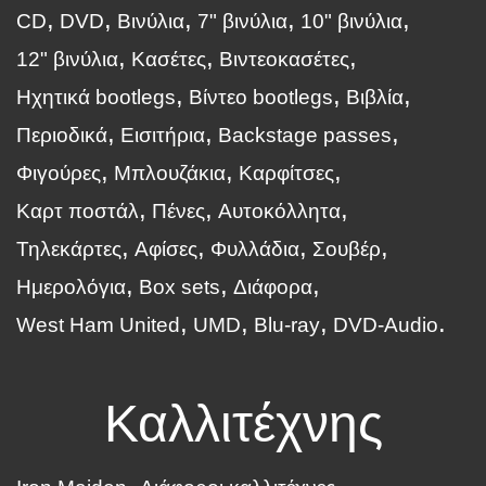
CD
DVD
Βινύλια
7" βινύλια
10" βινύλια
12" βινύλια
Κασέτες
Βιντεοκασέτες
Ηχητικά bootlegs
Βίντεο bootlegs
Βιβλία
Περιοδικά
Εισιτήρια
Backstage passes
Φιγούρες
Μπλουζάκια
Καρφίτσες
Καρτ ποστάλ
Πένες
Αυτοκόλλητα
Τηλεκάρτες
Αφίσες
Φυλλάδια
Σουβέρ
Ημερολόγια
Box sets
Διάφορα
West Ham United
UMD
Blu-ray
DVD-Audio
Καλλιτέχνης