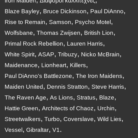
Iron Maiden
Διάφοροι καλλιτέχνες
Blaze Bayley
Bruce Dickinson
Paul DiAnno
Rise to Remain
Samson
Psycho Motel
Wolfsbane
Thomas Zwijsen
British Lion
Primal Rock Rebellion
Lauren Harris
White Spirit
ASAP
Tribuzy
Nicko McBrain
Maidenance
Lionheart
Killers
Paul DiAnno's Battlezone
The Iron Maidens
Maiden United
Dennis Stratton
Steve Harris
The Raven Age
As Lions
Stratus
Blaze
Hattie Green
Architects of Chaoz
Urchin
Streetwalkers
Turbo
Coverslave
Wild Lies
Vessel
Gibraltar
V1