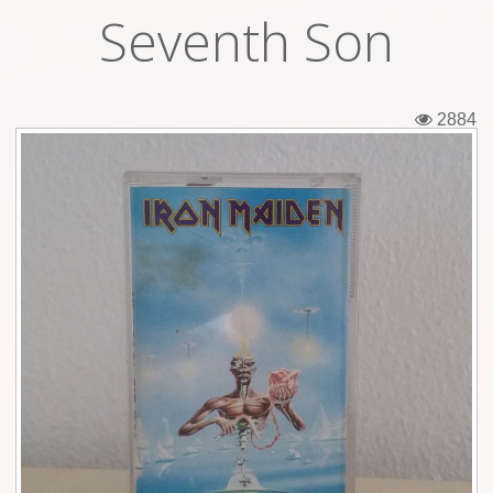
Seventh Son
Εισιτήρια
Backstage passes
2884
Φιγούρες
Μπλουζάκια
Καρφίτσες
Καρτ ποστάλ
Πένες
Αυτοκόλλητα
Τηλεκάρτες
Αφίσες