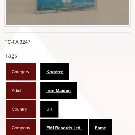
Φυλλάδια
Σουβέρ
Ημερολόγια
TC-FA 3247
Box sets
Tags
Διάφορα
Category
Κασέτες
West Ham United
UMD
Artist
Iron Maiden
Blu-ray
Country
UK
DVD-Audio
Company
EMI Records Ltd.
Fame