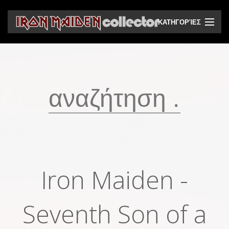
ΚΑΤΗΓΟΡΊΕΣ
CD
DVD
Βινύλια
Κασέτες
Βιντεοκασέτες
Ηχητικά bootlegs
Iron Maiden -
Βίντεο bootlegs
Βιβλία
Seventh Son of a
Περιοδικά