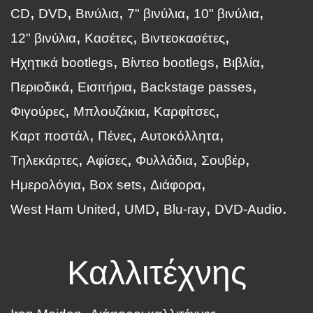
CD
DVD
Βινύλια
7" βινύλια
10" βινύλια
12" βινύλια
Κασέτες
Βιντεοκασέτες
Ηχητικά bootlegs
Βίντεο bootlegs
Βιβλία
Περιοδικά
Εισιτήρια
Backstage passes
Φιγούρες
Μπλουζάκια
Καρφίτσες
Καρτ ποστάλ
Πένες
Αυτοκόλλητα
Τηλεκάρτες
Αφίσες
Φυλλάδια
Σουβέρ
Ημερολόγια
Box sets
Διάφορα
West Ham United
UMD
Blu-ray
DVD-Audio
Καλλιτέχνης