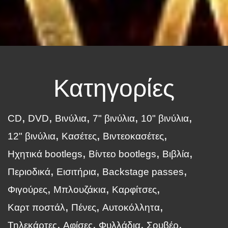
Κατηγορίες
CD
DVD
Βινύλια
7" βινύλια
10" βινύλια
12" βινύλια
Κασέτες
Βιντεοκασέτες
Ηχητικά bootlegs
Βίντεο bootlegs
Βιβλία
Περιοδικά
Εισιτήρια
Backstage passes
Φιγούρες
Μπλουζάκια
Καρφίτσες
Καρτ ποστάλ
Πένες
Αυτοκόλλητα
Τηλεκάρτες
Αφίσες
Φυλλάδια
Σουβέρ