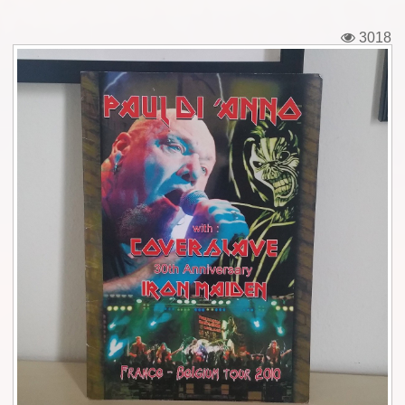
Εισιτήρια
3018
Backstage passes
Φιγούρες
Μπλουζάκια
Καρφίτσες
Καρτ ποστάλ
Πένες
Αυτοκόλλητα
Τηλεκάρτες
Αφίσες