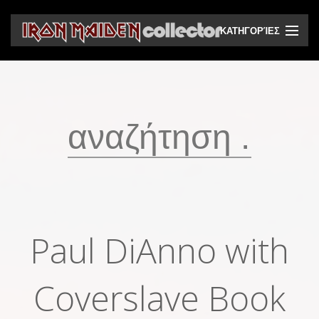
ΚΑΤΗΓΟΡΊΕΣ
CD
DVD
Βινύλια
Κασέτες
Βιντεοκασέτες
Ηχητικά bootlegs
Paul DiAnno with
Βίντεο bootlegs
Βιβλία
Coverslave Book
Περιοδικά