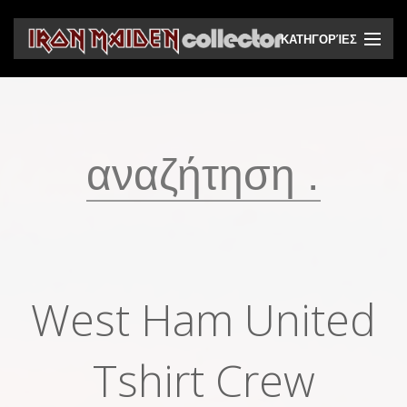
ΚΑΤΗΓΟΡΊΕΣ
CD
DVD
Βινύλια
Κασέτες
Βιντεοκασέτες
Ηχητικά bootlegs
West Ham United
Βίντεο bootlegs
Βιβλία
Tshirt Crew
Περιοδικά