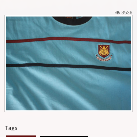
Εισιτήρια
3536
Backstage passes
Φιγούρες
Μπλουζάκια
Καρφίτσες
Καρτ ποστάλ
Πένες
Αυτοκόλλητα
Τηλεκάρτες
Tags
Αφίσες