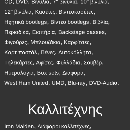
CD
DVD
Βινύλια
7" βινύλια
10" βινύλια
12" βινύλια
Κασέτες
Βιντεοκασέτες
Ηχητικά bootlegs
Βίντεο bootlegs
Βιβλία
Περιοδικά
Εισιτήρια
Backstage passes
Φιγούρες
Μπλουζάκια
Καρφίτσες
Καρτ ποστάλ
Πένες
Αυτοκόλλητα
Τηλεκάρτες
Αφίσες
Φυλλάδια
Σουβέρ
Ημερολόγια
Box sets
Διάφορα
West Ham United
UMD
Blu-ray
DVD-Audio
Καλλιτέχνης
Iron Maiden
Διάφοροι καλλιτέχνες