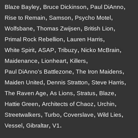
Blaze Bayley
Bruce Dickinson
Paul DiAnno
Rise to Remain
Samson
Psycho Motel
Wolfsbane
Thomas Zwijsen
British Lion
Primal Rock Rebellion
Lauren Harris
White Spirit
ASAP
Tribuzy
Nicko McBrain
Maidenance
Lionheart
Killers
Paul DiAnno's Battlezone
The Iron Maidens
Maiden United
Dennis Stratton
Steve Harris
The Raven Age
As Lions
Stratus
Blaze
Hattie Green
Architects of Chaoz
Urchin
Streetwalkers
Turbo
Coverslave
Wild Lies
Vessel
Gibraltar
V1