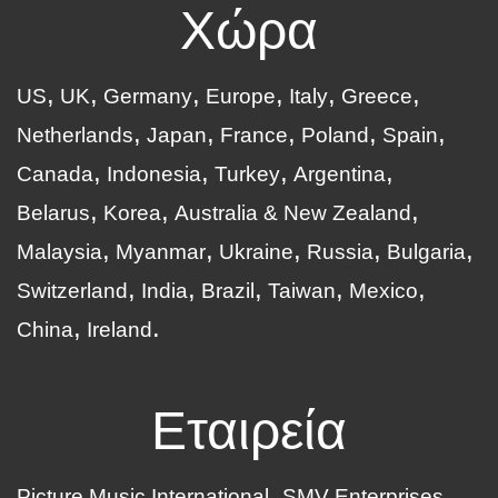
Χώρα
US
UK
Germany
Europe
Italy
Greece
Netherlands
Japan
France
Poland
Spain
Canada
Indonesia
Turkey
Argentina
Belarus
Korea
Australia & New Zealand
Malaysia
Myanmar
Ukraine
Russia
Bulgaria
Switzerland
India
Brazil
Taiwan
Mexico
China
Ireland
Εταιρεία
Picture Music International
SMV Enterprises