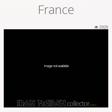
France
Εισιτήρια
Backstage passes
2926
Φιγούρες
Μπλουζάκια
Καρφίτσες
Καρτ ποστάλ
Πένες
Αυτοκόλλητα
Τηλεκάρτες
Αφίσες