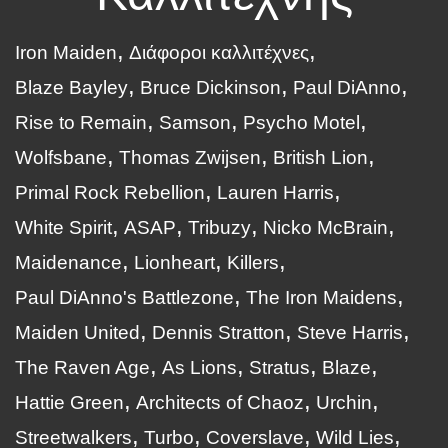
Iron Maiden
Διάφοροι καλλιτέχνες
Blaze Bayley
Bruce Dickinson
Paul DiAnno
Rise to Remain
Samson
Psycho Motel
Wolfsbane
Thomas Zwijsen
British Lion
Primal Rock Rebellion
Lauren Harris
White Spirit
ASAP
Tribuzy
Nicko McBrain
Maidenance
Lionheart
Killers
Paul DiAnno's Battlezone
The Iron Maidens
Maiden United
Dennis Stratton
Steve Harris
The Raven Age
As Lions
Stratus
Blaze
Hattie Green
Architects of Chaoz
Urchin
Streetwalkers
Turbo
Coverslave
Wild Lies