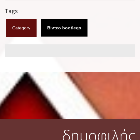
Φυλλάδια
Tags
Σουβέρ
Category
Βίντεο bootlegs
Ημερολόγια
Box sets
Διάφορα
West Ham United
UMD
Blu-ray
DVD-Audio
δημοφιλής