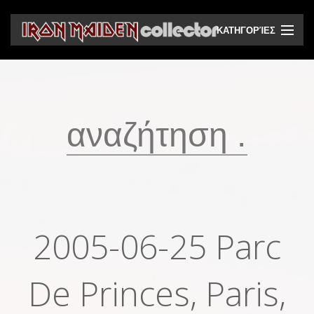
ΚΑΤΗΓΟΡΊΕΣ
CD
DVD
Βινύλια
Κασέτες
Βιντεοκασέτες
Ηχητικά bootlegs
2005-06-25 Parc
Βίντεο bootlegs
Βιβλία
De Princes, Paris,
Περιοδικά