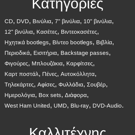
Κατηγορίες
CD
DVD
Βινύλια
7" βινύλια
10" βινύλια
12" βινύλια
Κασέτες
Βιντεοκασέτες
Ηχητικά bootlegs
Βίντεο bootlegs
Βιβλία
Περιοδικά
Εισιτήρια
Backstage passes
Φιγούρες
Μπλουζάκια
Καρφίτσες
Καρτ ποστάλ
Πένες
Αυτοκόλλητα
Τηλεκάρτες
Αφίσες
Φυλλάδια
Σουβέρ
Ημερολόγια
Box sets
Διάφορα
West Ham United
UMD
Blu-ray
DVD-Audio
Καλλιτέχνης