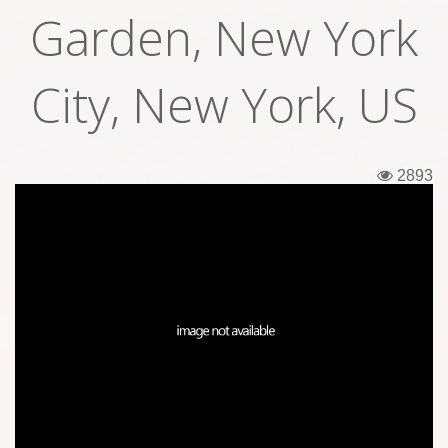
Garden, New York
Εισιτήρια
Backstage passes
City, New York, US
Φιγούρες
Μπλουζάκια
2893
Καρφίτσες
Καρτ ποστάλ
Πένες
Αυτοκόλλητα
Τηλεκάρτες
Αφίσες