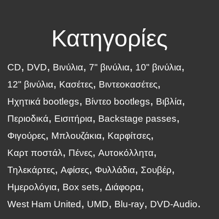
Κατηγορίες
CD
DVD
Βινύλια
7" βινύλια
10" βινύλια
12" βινύλια
Κασέτες
Βιντεοκασέτες
Ηχητικά bootlegs
Βίντεο bootlegs
Βιβλία
Περιοδικά
Εισιτήρια
Backstage passes
Φιγούρες
Μπλουζάκια
Καρφίτσες
Καρτ ποστάλ
Πένες
Αυτοκόλλητα
Τηλεκάρτες
Αφίσες
Φυλλάδια
Σουβέρ
Ημερολόγια
Box sets
Διάφορα
West Ham United
UMD
Blu-ray
DVD-Audio