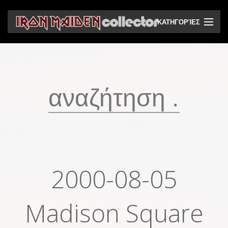
ΚΑΤΗΓΟΡΊΕΣ
CD
DVD
Βινύλια
Κασέτες
Βιντεοκασέτες
Ηχητικά bootlegs
2000-08-05
Βίντεο bootlegs
Βιβλία
Madison Square
Περιοδικά