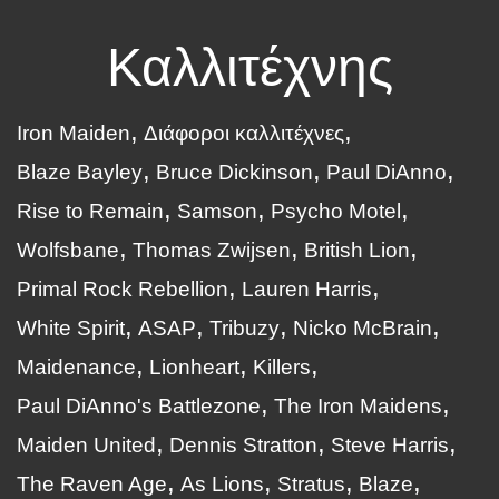
Καλλιτέχνης
Iron Maiden
Διάφοροι καλλιτέχνες
Blaze Bayley
Bruce Dickinson
Paul DiAnno
Rise to Remain
Samson
Psycho Motel
Wolfsbane
Thomas Zwijsen
British Lion
Primal Rock Rebellion
Lauren Harris
White Spirit
ASAP
Tribuzy
Nicko McBrain
Maidenance
Lionheart
Killers
Paul DiAnno's Battlezone
The Iron Maidens
Maiden United
Dennis Stratton
Steve Harris
The Raven Age
As Lions
Stratus
Blaze