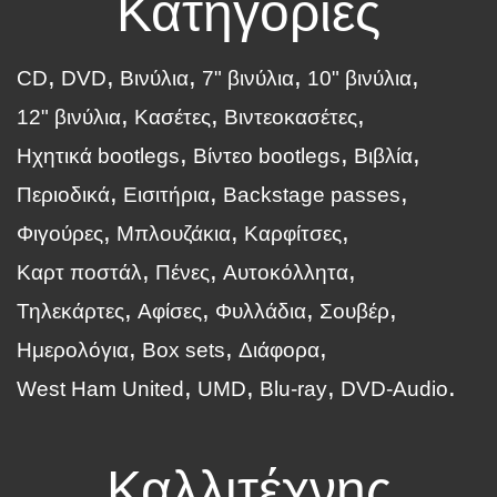
Κατηγορίες
CD
DVD
Βινύλια
7" βινύλια
10" βινύλια
12" βινύλια
Κασέτες
Βιντεοκασέτες
Ηχητικά bootlegs
Βίντεο bootlegs
Βιβλία
Περιοδικά
Εισιτήρια
Backstage passes
Φιγούρες
Μπλουζάκια
Καρφίτσες
Καρτ ποστάλ
Πένες
Αυτοκόλλητα
Τηλεκάρτες
Αφίσες
Φυλλάδια
Σουβέρ
Ημερολόγια
Box sets
Διάφορα
West Ham United
UMD
Blu-ray
DVD-Audio
Καλλιτέχνης