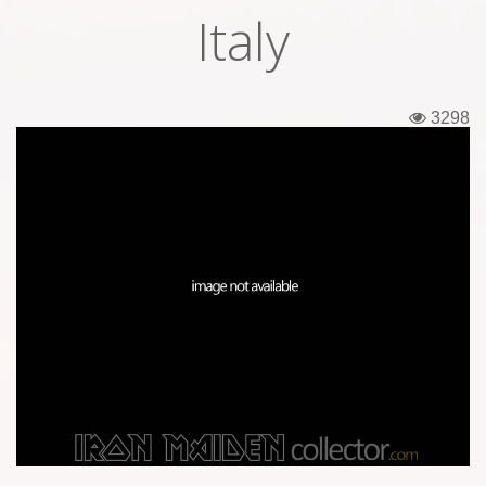
Italy
Εισιτήρια
Backstage passes
3298
Φιγούρες
Μπλουζάκια
Καρφίτσες
Καρτ ποστάλ
Πένες
Αυτοκόλλητα
Τηλεκάρτες
Αφίσες