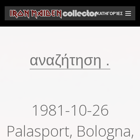
ΚΑΤΗΓΟΡΊΕΣ
CD
DVD
Βινύλια
Κασέτες
Βιντεοκασέτες
Ηχητικά bootlegs
1981-10-26
Βίντεο bootlegs
Palasport, Bologna,
Βιβλία
Περιοδικά