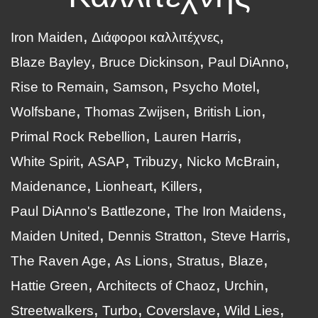
Iron Maiden
Διάφοροι καλλιτέχνες
Blaze Bayley
Bruce Dickinson
Paul DiAnno
Rise to Remain
Samson
Psycho Motel
Wolfsbane
Thomas Zwijsen
British Lion
Primal Rock Rebellion
Lauren Harris
White Spirit
ASAP
Tribuzy
Nicko McBrain
Maidenance
Lionheart
Killers
Paul DiAnno's Battlezone
The Iron Maidens
Maiden United
Dennis Stratton
Steve Harris
The Raven Age
As Lions
Stratus
Blaze
Hattie Green
Architects of Chaoz
Urchin
Streetwalkers
Turbo
Coverslave
Wild Lies