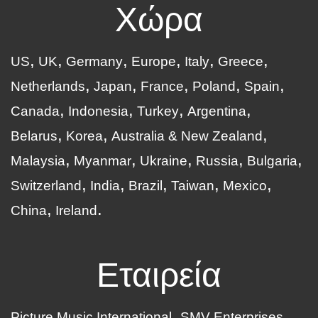
Χώρα
US
UK
Germany
Europe
Italy
Greece
Netherlands
Japan
France
Poland
Spain
Canada
Indonesia
Turkey
Argentina
Belarus
Korea
Australia & New Zealand
Malaysia
Myanmar
Ukraine
Russia
Bulgaria
Switzerland
India
Brazil
Taiwan
Mexico
China
Ireland
Εταιρεία
Picture Music International
SMV Enterprises