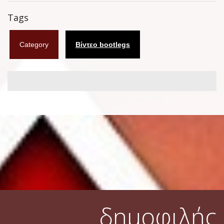
Φυλλάδια
Tags
Σουβέρ
Category
Βίντεο bootlegs
Ημερολόγια
Box sets
Διάφορα
West Ham United
UMD
Blu-ray
DVD-Audio
δημοφιλής