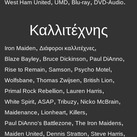
West Ham United
UMD
Blu-ray
DVD-Audio
Καλλιτέχνης
Iron Maiden
Διάφοροι καλλιτέχνες
Blaze Bayley
Bruce Dickinson
Paul DiAnno
Rise to Remain
Samson
Psycho Motel
Wolfsbane
Thomas Zwijsen
British Lion
Primal Rock Rebellion
Lauren Harris
White Spirit
ASAP
Tribuzy
Nicko McBrain
Maidenance
Lionheart
Killers
Paul DiAnno's Battlezone
The Iron Maidens
Maiden United
Dennis Stratton
Steve Harris