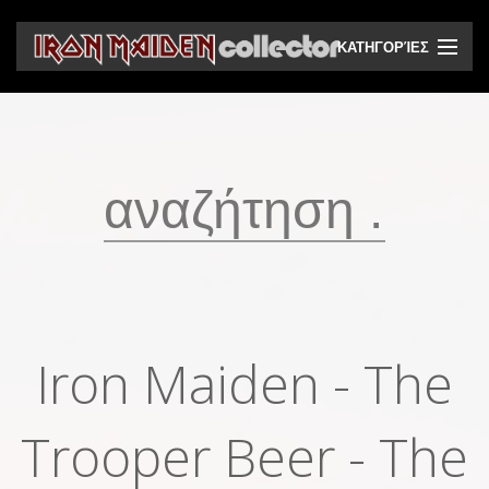
ΚΑΤΗΓΟΡΊΕΣ
CD
DVD
Βινύλια
Κασέτες
Βιντεοκασέτες
Ηχητικά bootlegs
Iron Maiden - The
Βίντεο bootlegs
Trooper Beer - The
Βιβλία
Περιοδικά