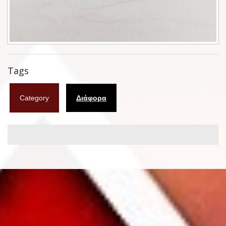
Φυλλάδια
Σουβέρ
Ημερολόγια
Tags
Box sets
Category
Διάφορα
Διάφορα
West Ham United
UMD
Blu-ray
DVD-Audio