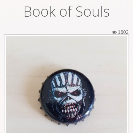
Book of Souls
Εισιτήρια
Backstage passes
1602
Φιγούρες
Μπλουζάκια
Καρφίτσες
Καρτ ποστάλ
Πένες
Αυτοκόλλητα
Τηλεκάρτες
Αφίσες