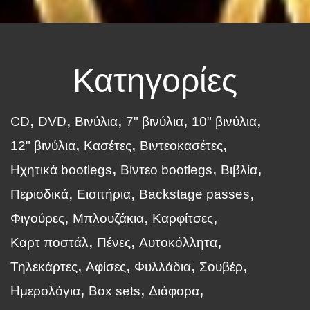
Κατηγορίες
CD
DVD
Βινύλια
7" βινύλια
10" βινύλια
12" βινύλια
Κασέτες
Βιντεοκασέτες
Ηχητικά bootlegs
Βίντεο bootlegs
Βιβλία
Περιοδικά
Εισιτήρια
Backstage passes
Φιγούρες
Μπλουζάκια
Καρφίτσες
Καρτ ποστάλ
Πένες
Αυτοκόλλητα
Τηλεκάρτες
Αφίσες
Φυλλάδια
Σουβέρ
Ημερολόγια
Box sets
Διάφορα