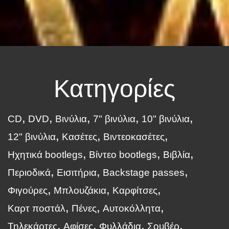
Κατηγορίες
CD
DVD
Βινύλια
7" βινύλια
10" βινύλια
12" βινύλια
Κασέτες
Βιντεοκασέτες
Ηχητικά bootlegs
Βίντεο bootlegs
Βιβλία
Περιοδικά
Εισιτήρια
Backstage passes
Φιγούρες
Μπλουζάκια
Καρφίτσες
Καρτ ποστάλ
Πένες
Αυτοκόλλητα
Τηλεκάρτες
Αφίσες
Φυλλάδια
Σουβέρ