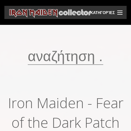
ΚΑΤΗΓΟΡΊΕΣ
CD
DVD
Βινύλια
Κασέτες
Βιντεοκασέτες
Ηχητικά bootlegs
Iron Maiden - Fear
Βίντεο bootlegs
Βιβλία
of the Dark Patch
Περιοδικά