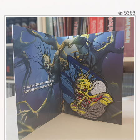
Εισιτήρια
5366
Backstage passes
Φιγούρες
Μπλουζάκια
Καρφίτσες
Καρτ ποστάλ
Πένες
Αυτοκόλλητα
Τηλεκάρτες
Αφίσες