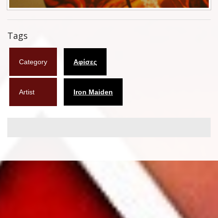
Φυλλάδια
Tags
Σουβέρ
Ημερολόγια
Category
Αφίσες
Box sets
Artist
Iron Maiden
Διάφορα
West Ham United
UMD
Blu-ray
DVD-Audio