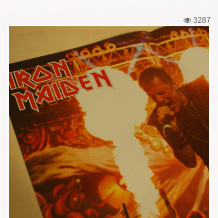
Εισιτήρια
3287
Backstage passes
Φιγούρες
Μπλουζάκια
Καρφίτσες
Καρτ ποστάλ
Πένες
Αυτοκόλλητα
Τηλεκάρτες
Αφίσες