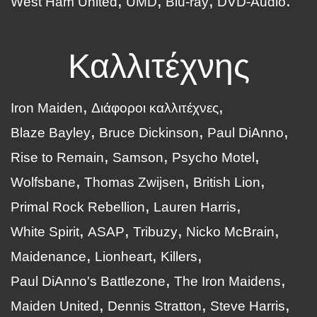
West Ham United
UMD
Blu-ray
DVD-Audio
Καλλιτέχνης
Iron Maiden
Διάφοροι καλλιτέχνες
Blaze Bayley
Bruce Dickinson
Paul DiAnno
Rise to Remain
Samson
Psycho Motel
Wolfsbane
Thomas Zwijsen
British Lion
Primal Rock Rebellion
Lauren Harris
White Spirit
ASAP
Tribuzy
Nicko McBrain
Maidenance
Lionheart
Killers
Paul DiAnno's Battlezone
The Iron Maidens
Maiden United
Dennis Stratton
Steve Harris