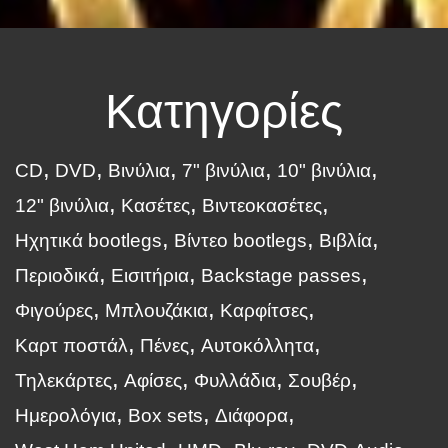
Κατηγορίες
CD
DVD
Βινύλια
7" βινύλια
10" βινύλια
12" βινύλια
Κασέτες
Βιντεοκασέτες
Ηχητικά bootlegs
Βίντεο bootlegs
Βιβλία
Περιοδικά
Εισιτήρια
Backstage passes
Φιγούρες
Μπλουζάκια
Καρφίτσες
Καρτ ποστάλ
Πένες
Αυτοκόλλητα
Τηλεκάρτες
Αφίσες
Φυλλάδια
Σουβέρ
Ημερολόγια
Box sets
Διάφορα