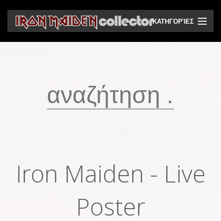
ΚΑΤΗΓΟΡΊΕΣ
CD
DVD
Βινύλια
Κασέτες
Βιντεοκασέτες
Ηχητικά bootlegs
Iron Maiden - Live
Βίντεο bootlegs
Βιβλία
Poster
Περιοδικά