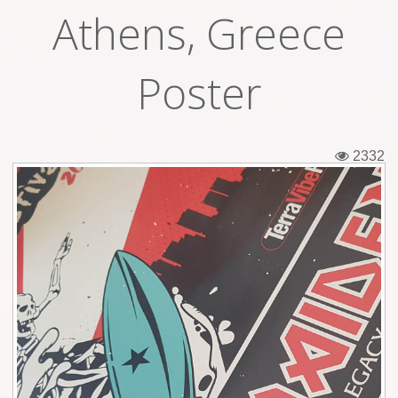
Athens, Greece
Εισιτήρια
Backstage passes
Poster
Φιγούρες
Μπλουζάκια
2332
Καρφίτσες
Καρτ ποστάλ
Πένες
Αυτοκόλλητα
Τηλεκάρτες
Αφίσες