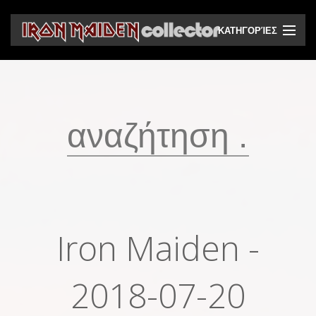
ΚΑΤΗΓΟΡΊΕΣ
CD
DVD
Βινύλια
Κασέτες
Βιντεοκασέτες
Ηχητικά bootlegs
Iron Maiden -
Βίντεο bootlegs
Βιβλία
2018-07-20
Περιοδικά