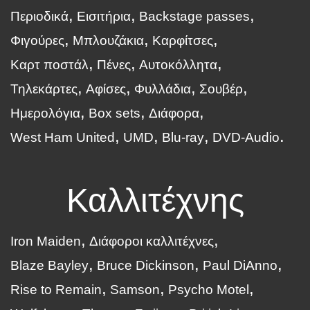
Περιοδικά
Εισιτήρια
Backstage passes
Φιγούρες
Μπλουζάκια
Καρφίτσες
Καρτ ποστάλ
Πένες
Αυτοκόλλητα
Τηλεκάρτες
Αφίσες
Φυλλάδια
Σουβέρ
Ημερολόγια
Box sets
Διάφορα
West Ham United
UMD
Blu-ray
DVD-Audio
Καλλιτέχνης
Iron Maiden
Διάφοροι καλλιτέχνες
Blaze Bayley
Bruce Dickinson
Paul DiAnno
Rise to Remain
Samson
Psycho Motel