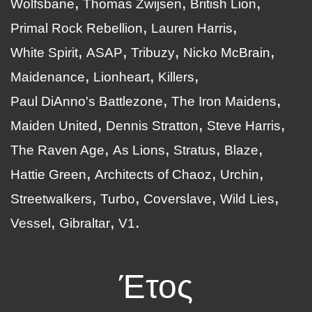
Wolfsbane
Thomas Zwijsen
British Lion
Primal Rock Rebellion
Lauren Harris
White Spirit
ASAP
Tribuzy
Nicko McBrain
Maidenance
Lionheart
Killers
Paul DiAnno's Battlezone
The Iron Maidens
Maiden United
Dennis Stratton
Steve Harris
The Raven Age
As Lions
Stratus
Blaze
Hattie Green
Architects of Chaoz
Urchin
Streetwalkers
Turbo
Coverslave
Wild Lies
Vessel
Gibraltar
V1
Έτος