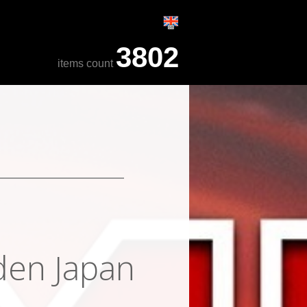
3802
items count
den Japan