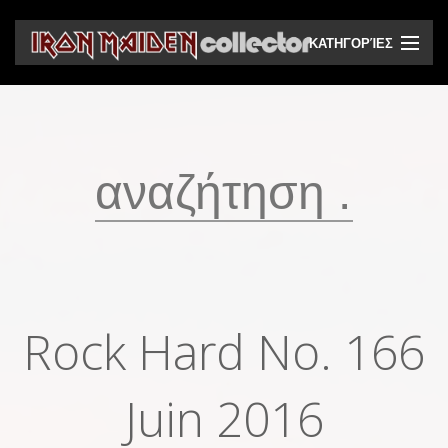
ΚΑΤΗΓΟΡΊΕΣ
CD
DVD
Βινύλια
Κασέτες
Βιντεοκασέτες
Ηχητικά bootlegs
Rock Hard No. 166
Βίντεο bootlegs
Βιβλία
Juin 2016
Περιοδικά