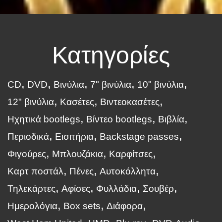
Κατηγορίες
CD
DVD
Βινύλια
7" βινύλια
10" βινύλια
12" βινύλια
Κασέτες
Βιντεοκασέτες
Ηχητικά bootlegs
Βίντεο bootlegs
Βιβλία
Περιοδικά
Εισιτήρια
Backstage passes
Φιγούρες
Μπλουζάκια
Καρφίτσες
Καρτ ποστάλ
Πένες
Αυτοκόλλητα
Τηλεκάρτες
Αφίσες
Φυλλάδια
Σουβέρ
Ημερολόγια
Box sets
Διάφορα