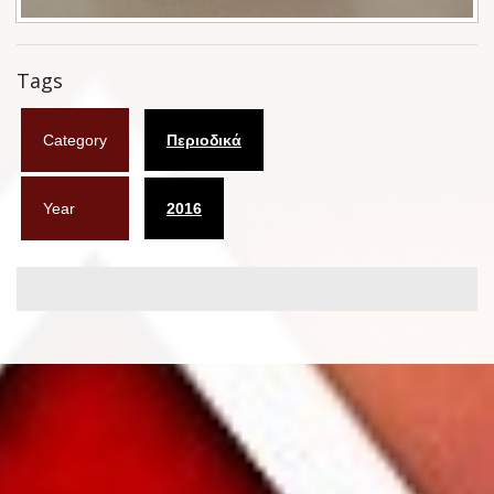
Φυλλάδια
Tags
Σουβέρ
Ημερολόγια
Category
Περιοδικά
Box sets
Year
2016
Διάφορα
West Ham United
UMD
Blu-ray
DVD-Audio