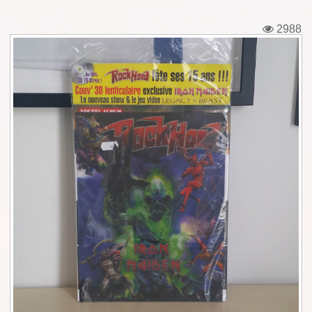
Εισιτήρια
2988
Backstage passes
Φιγούρες
Μπλουζάκια
Καρφίτσες
Καρτ ποστάλ
Πένες
Αυτοκόλλητα
Τηλεκάρτες
Αφίσες