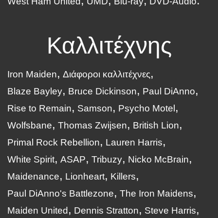
West Ham United
UMD
Blu-ray
DVD-Audio
Καλλιτέχνης
Iron Maiden
Διάφοροι καλλιτέχνες
Blaze Bayley
Bruce Dickinson
Paul DiAnno
Rise to Remain
Samson
Psycho Motel
Wolfsbane
Thomas Zwijsen
British Lion
Primal Rock Rebellion
Lauren Harris
White Spirit
ASAP
Tribuzy
Nicko McBrain
Maidenance
Lionheart
Killers
Paul DiAnno's Battlezone
The Iron Maidens
Maiden United
Dennis Stratton
Steve Harris