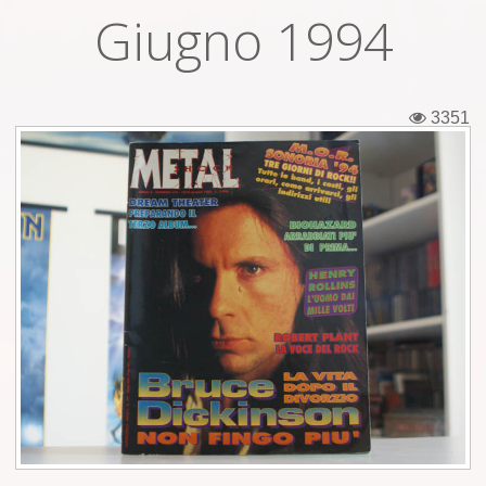
Giugno 1994
Εισιτήρια
Backstage passes
3351
Φιγούρες
Μπλουζάκια
Καρφίτσες
Καρτ ποστάλ
Πένες
Αυτοκόλλητα
Τηλεκάρτες
Αφίσες