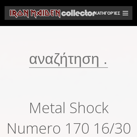
ΚΑΤΗΓΟΡΊΕΣ
CD
DVD
Βινύλια
Κασέτες
Βιντεοκασέτες
Ηχητικά bootlegs
Metal Shock
Βίντεο bootlegs
Numero 170 16/30
Βιβλία
Περιοδικά