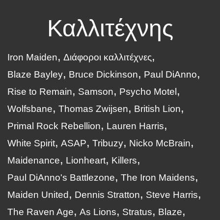
Καλλιτέχνης
Iron Maiden
Διάφοροι καλλιτέχνες
Blaze Bayley
Bruce Dickinson
Paul DiAnno
Rise to Remain
Samson
Psycho Motel
Wolfsbane
Thomas Zwijsen
British Lion
Primal Rock Rebellion
Lauren Harris
White Spirit
ASAP
Tribuzy
Nicko McBrain
Maidenance
Lionheart
Killers
Paul DiAnno's Battlezone
The Iron Maidens
Maiden United
Dennis Stratton
Steve Harris
The Raven Age
As Lions
Stratus
Blaze