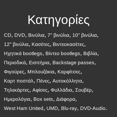
Κατηγορίες
CD
DVD
Βινύλια
7" βινύλια
10" βινύλια
12" βινύλια
Κασέτες
Βιντεοκασέτες
Ηχητικά bootlegs
Βίντεο bootlegs
Βιβλία
Περιοδικά
Εισιτήρια
Backstage passes
Φιγούρες
Μπλουζάκια
Καρφίτσες
Καρτ ποστάλ
Πένες
Αυτοκόλλητα
Τηλεκάρτες
Αφίσες
Φυλλάδια
Σουβέρ
Ημερολόγια
Box sets
Διάφορα
West Ham United
UMD
Blu-ray
DVD-Audio