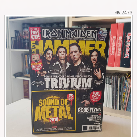
Εισιτήρια
2473
Backstage passes
Φιγούρες
Μπλουζάκια
Καρφίτσες
Καρτ ποστάλ
Πένες
Αυτοκόλλητα
Τηλεκάρτες
Αφίσες