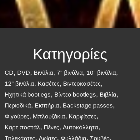
Κατηγορίες
CD
DVD
Βινύλια
7" βινύλια
10" βινύλια
12" βινύλια
Κασέτες
Βιντεοκασέτες
Ηχητικά bootlegs
Βίντεο bootlegs
Βιβλία
Περιοδικά
Εισιτήρια
Backstage passes
Φιγούρες
Μπλουζάκια
Καρφίτσες
Καρτ ποστάλ
Πένες
Αυτοκόλλητα
Τηλεκάρτες
Αφίσες
Φυλλάδια
Σουβέρ