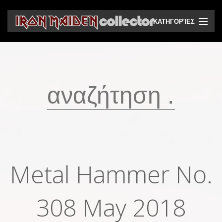
ΚΑΤΗΓΟΡΊΕΣ
CD
DVD
Βινύλια
Κασέτες
Βιντεοκασέτες
Ηχητικά bootlegs
Metal Hammer No.
Βίντεο bootlegs
Βιβλία
308 May 2018
Περιοδικά