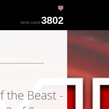
3802
items count
 the Beast -