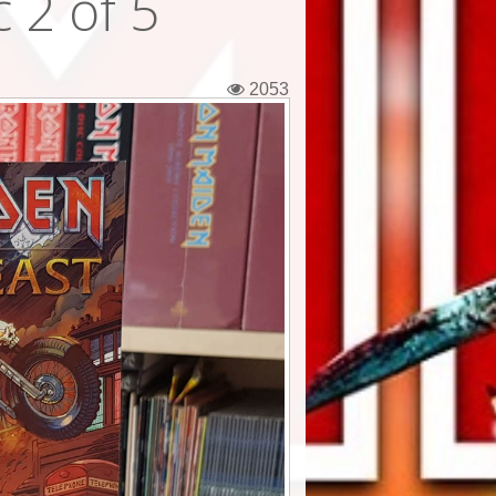
 2 of 5
2053