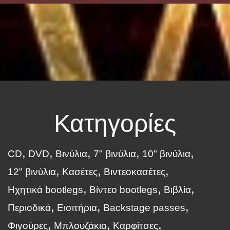
Κατηγορίες
CD
DVD
Βινύλια
7" βινύλια
10" βινύλια
12" βινύλια
Κασέτες
Βιντεοκασέτες
Ηχητικά bootlegs
Βίντεο bootlegs
Βιβλία
Περιοδικά
Εισιτήρια
Backstage passes
Φιγούρες
Μπλουζάκια
Καρφίτσες