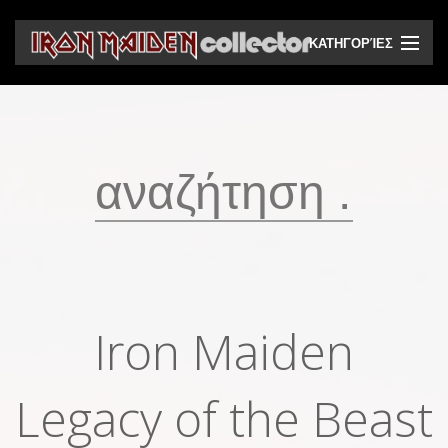
ΚΑΤΗΓΟΡΊΕΣ
CD
DVD
Βινύλια
Κασέτες
Βιντεοκασέτες
Ηχητικά bootlegs
Iron Maiden
Βίντεο bootlegs
Legacy of the Beast
Βιβλία
Περιοδικά