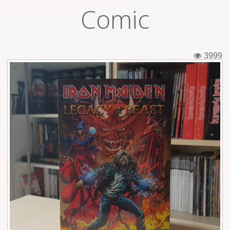
Comic
Εισιτήρια
Backstage passes
3999
Φιγούρες
Μπλουζάκια
Καρφίτσες
Καρτ ποστάλ
Πένες
Αυτοκόλλητα
Τηλεκάρτες
Αφίσες