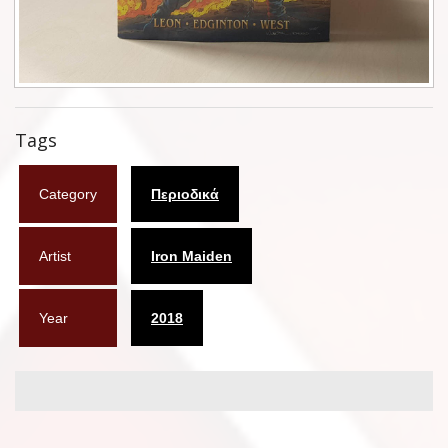
Φυλλάδια
Σουβέρ
Ημερολόγια
Tags
Box sets
Category
Περιοδικά
Διάφορα
West Ham United
Artist
Iron Maiden
UMD
Year
2018
Blu-ray
DVD-Audio