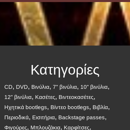
Κατηγορίες
CD
DVD
Βινύλια
7" βινύλια
10" βινύλια
12" βινύλια
Κασέτες
Βιντεοκασέτες
Ηχητικά bootlegs
Βίντεο bootlegs
Βιβλία
Περιοδικά
Εισιτήρια
Backstage passes
Φιγούρες
Μπλουζάκια
Καρφίτσες