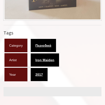
Φυλλάδια
Σουβέρ
Ημερολόγια
Tags
Box sets
Category
Περιοδικά
Διάφορα
West Ham United
Artist
Iron Maiden
UMD
Year
2017
Blu-ray
DVD-Audio