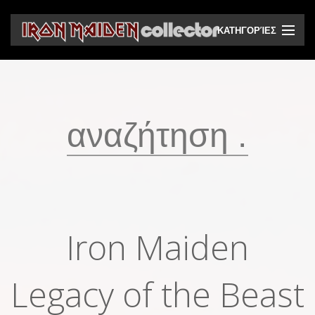
ΚΑΤΗΓΟΡΊΕΣ
CD
DVD
Βινύλια
Κασέτες
Βιντεοκασέτες
Ηχητικά bootlegs
Iron Maiden
Βίντεο bootlegs
Legacy of the Beast
Βιβλία
Περιοδικά