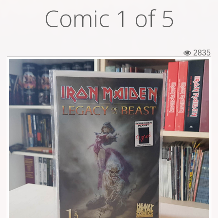
Comic 1 of 5
Εισιτήρια
Backstage passes
2835
Φιγούρες
Μπλουζάκια
Καρφίτσες
Καρτ ποστάλ
Πένες
Αυτοκόλλητα
Τηλεκάρτες
Αφίσες