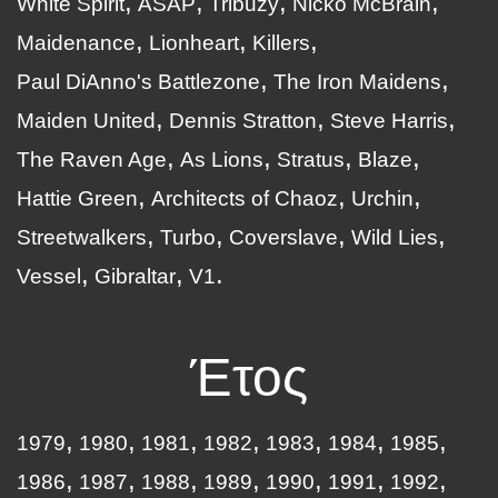
White Spirit
ASAP
Tribuzy
Nicko McBrain
Maidenance
Lionheart
Killers
Paul DiAnno's Battlezone
The Iron Maidens
Maiden United
Dennis Stratton
Steve Harris
The Raven Age
As Lions
Stratus
Blaze
Hattie Green
Architects of Chaoz
Urchin
Streetwalkers
Turbo
Coverslave
Wild Lies
Vessel
Gibraltar
V1
Έτος
1979
1980
1981
1982
1983
1984
1985
1986
1987
1988
1989
1990
1991
1992