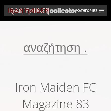
ΚΑΤΗΓΟΡΊΕΣ
CD
DVD
Βινύλια
Κασέτες
Βιντεοκασέτες
Ηχητικά bootlegs
Iron Maiden FC
Βίντεο bootlegs
Βιβλία
Magazine 83
Περιοδικά