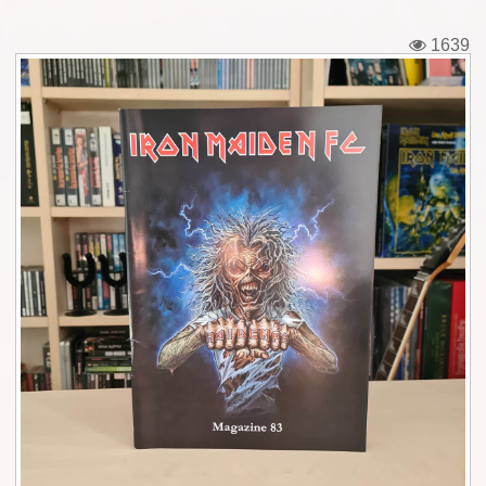
Εισιτήρια
1639
Backstage passes
Φιγούρες
Μπλουζάκια
Καρφίτσες
Καρτ ποστάλ
Πένες
Αυτοκόλλητα
Τηλεκάρτες
Αφίσες