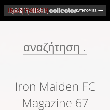
ΚΑΤΗΓΟΡΊΕΣ
CD
DVD
Βινύλια
Κασέτες
Βιντεοκασέτες
Ηχητικά bootlegs
Iron Maiden FC
Βίντεο bootlegs
Βιβλία
Magazine 67
Περιοδικά