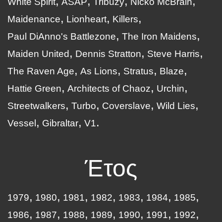
White Spirit
ASAP
Tribuzy
Nicko McBrain
Maidenance
Lionheart
Killers
Paul DiAnno's Battlezone
The Iron Maidens
Maiden United
Dennis Stratton
Steve Harris
The Raven Age
As Lions
Stratus
Blaze
Hattie Green
Architects of Chaoz
Urchin
Streetwalkers
Turbo
Coverslave
Wild Lies
Vessel
Gibraltar
V1
Έτος
1979
1980
1981
1982
1983
1984
1985
1986
1987
1988
1989
1990
1991
1992