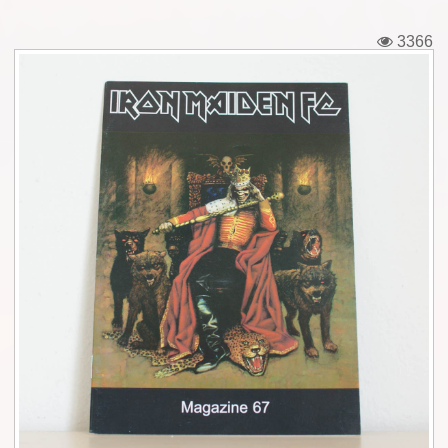
Εισιτήρια
3366
Backstage passes
Φιγούρες
Μπλουζάκια
Καρφίτσες
Καρτ ποστάλ
Πένες
Αυτοκόλλητα
Τηλεκάρτες
Αφίσες