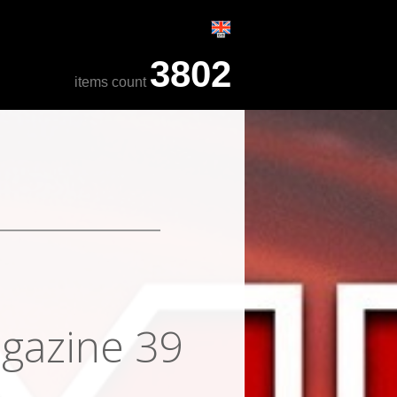
3802
items count
gazine 39